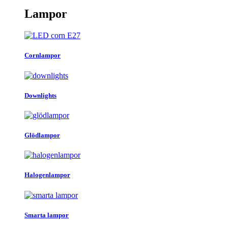
priset
priset
var:
är:
Lampor
109kr.
59kr.
Cornlampor
Downlights
Glödlampor
Halogenlampor
Smarta lampor