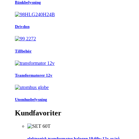
Bänkbelysning
Drivdon
Tillbehör
Transformatorer 12v
Utomhusbelysning
Kundfavoriter
elektronisk transformator halogen 10-60w 12v av/på