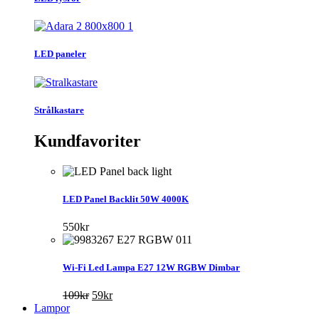
LED paneler
Strålkastare
Kundfavoriter
LED Panel Backlit 50W 4000K
550
kr
Wi-Fi Led Lampa E27 12W RGBW Dimbar
Det
Det
109
kr
59
kr
ursprungliga
nuvarande
Lampor