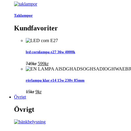
Taklampor
Kundfavoriter
led cornlampa e27 36w 4000k
Det
Det
749
kr
599
kr
ursprungliga
nuvarande
priset
priset
var:
är:
rörlampa klar e14 15w 230v 85mm
749kr.
599kr.
Det
Det
15
kr
9
kr
ursprungliga
nuvarande
Övrigt
priset
priset
var:
är:
Övrigt
15kr.
9kr.