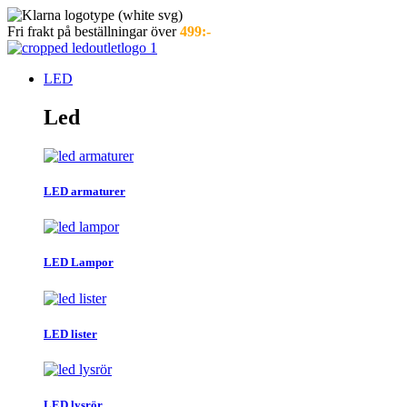
Hoppa
till
Fri frakt på beställningar över
499:-
innehåll
LED
Led
LED armaturer
LED Lampor
LED lister
LED lysrör