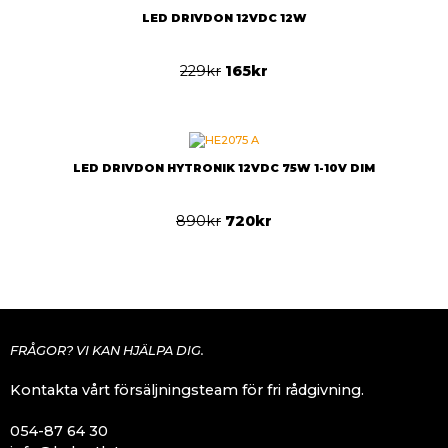
LED DRIVDON 12VDC 12W
229
kr
165
kr
LED DRIVDON HYTRONIK 12VDC 75W 1-10V DIM
890
kr
720
kr
FRÅGOR? VI KAN HJÄLPA DIG.
Kontakta vårt försäljningsteam för fri rådgivning.
054-87 64 30