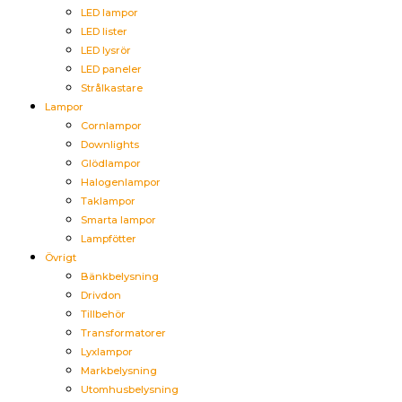
LED lampor
LED lister
LED lysrör
LED paneler
Strålkastare
Lampor
Cornlampor
Downlights
Glödlampor
Halogenlampor
Taklampor
Smarta lampor
Lampfötter
Övrigt
Bänkbelysning
Drivdon
Tillbehör
Transformatorer
Lyxlampor
Markbelysning
Utomhusbelysning