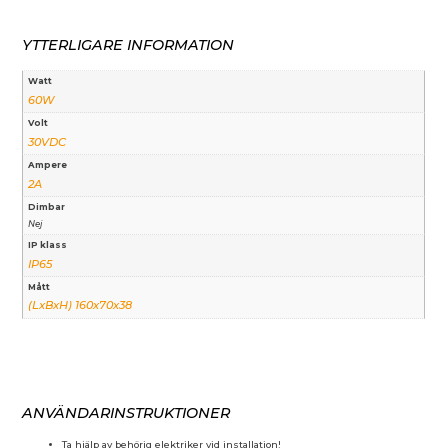
YTTERLIGARE INFORMATION
Watt
60W
Volt
30VDC
Ampere
2A
Dimbar
Nej
IP klass
IP65
Mått
(LxBxH) 160x70x38
ANVÄNDARINSTRUKTIONER
Ta hjälp av behörig elektriker vid installation!