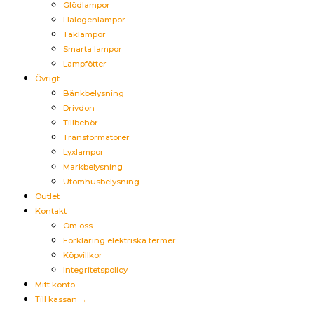
Glödlampor
Halogenlampor
Taklampor
Smarta lampor
Lampfötter
Övrigt
Bänkbelysning
Drivdon
Tillbehör
Transformatorer
Lyxlampor
Markbelysning
Utomhusbelysning
Outlet
Kontakt
Om oss
Förklaring elektriska termer
Köpvillkor
Integritetspolicy
Mitt konto
Till kassan →