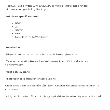
Meanwell Led drivdon 60W 30VDC 2A. Tillverkad i metallhölje för god
värmeavledning och lång livslängd.
Tekniska Specifikationer:
60W
2A
30VDC
IP65
Mått (L*B*H): 160*70*38mm
Installation:
Säkerställ att du har rätt transformator för lampan/lamporna.
För säkerhetsskäl, säkerställ att strömmen är av inför installation av
transformatorn.
Frakt och leverans:
Vi erbjuder billig frakt och snabb leverans.
Order packas och skickas från vårt lager i Karlstad. Förväntad leveranstid är 1-3
arbetsdagar.
Möjlighet finns även för att hämta själv på vårt kontor utan någon extra kostnad.