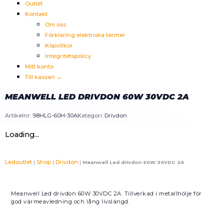
Outlet
Kontakt
Om oss
Förklaring elektriska termer
Köpvillkor
Integritetspolicy
Mitt konto
Till kassan →
MEANWELL LED DRIVDON 60W 30VDC 2A
Artikelnr:
98HLG-60H-30A
Kategori:
Drivdon
Loading...
Ledoutlet
Shop
Drivdon
|
|
|
Meanwell Led drivdon 60W 30VDC 2A
Meanwell Led drivdon 60W 30VDC 2A. Tillverkad i metallhölje för
god värmeavledning och lång livslängd.