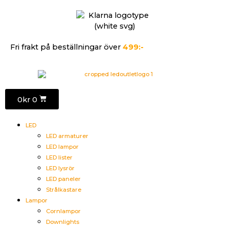
Fri frakt på beställningar över
499:-
0
kr
0
LED
LED armaturer
LED lampor
LED lister
LED lysrör
LED paneler
Strålkastare
Lampor
Cornlampor
Downlights