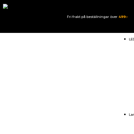
Fri frakt på beställningar över
499:-
LE
La