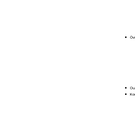
Öv
Ou
Ko