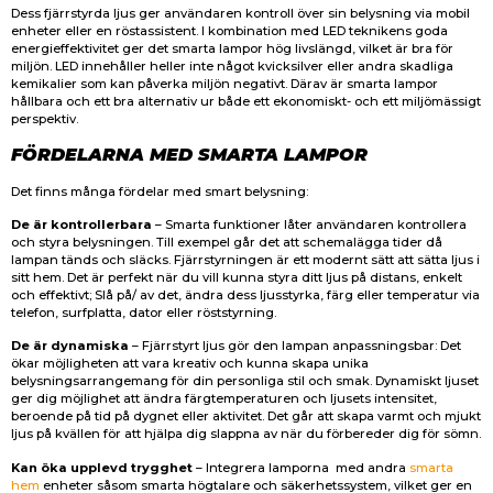
Dess fjärrstyrda ljus ger användaren kontroll över sin belysning via mobil
enheter eller en röstassistent. I kombination med LED teknikens goda
energieffektivitet ger det smarta lampor hög livslängd, vilket är bra för
miljön. LED innehåller heller inte något kvicksilver eller andra skadliga
kemikalier som kan påverka miljön negativt. Därav är smarta lampor
hållbara och ett bra alternativ ur både ett ekonomiskt- och ett miljömässigt
perspektiv.
FÖRDELARNA MED SMARTA LAMPOR
Det finns många fördelar med smart belysning:
De är kontrollerbara
– Smarta funktioner låter användaren kontrollera
och styra belysningen. Till exempel går det att schemalägga tider då
lampan tänds och släcks. Fjärrstyrningen är ett modernt sätt att sätta ljus i
sitt hem. Det är perfekt när du vill kunna styra ditt ljus på distans, enkelt
och effektivt; Slå på/ av det, ändra dess ljusstyrka, färg eller temperatur via
telefon, surfplatta, dator eller röststyrning.
De är dynamiska
– Fjärrstyrt ljus gör den lampan anpassningsbar: Det
ökar möjligheten att vara kreativ och kunna skapa unika
belysningsarrangemang för din personliga stil och smak. Dynamiskt ljuset
ger dig möjlighet att ändra färgtemperaturen och ljusets intensitet,
beroende på tid på dygnet eller aktivitet. Det går att skapa varmt och mjukt
ljus på kvällen för att hjälpa dig slappna av när du förbereder dig för sömn.
Kan öka upplevd trygghet
– Integrera lamporna med andra
smarta
hem
enheter såsom smarta högtalare och säkerhetssystem, vilket ger en