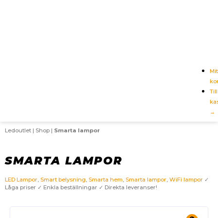
Mit
ko
Till
ka
→
Ledoutlet
|
Shop
|
Smarta lampor
SMARTA LAMPOR
LED Lampor
,
Smart belysning
,
Smarta hem
,
Smarta lampor
,
WiFi lampor
✓
Låga priser ✓ Enkla beställningar ✓ Direkta leveranser!