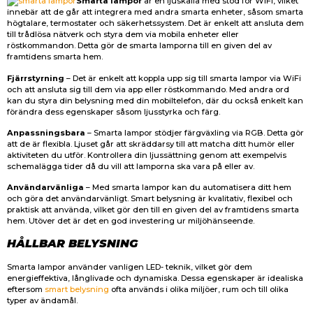
Smarta lampor
är en ljuskälla med stöd för WiFi, vilket
innebär att de går att integrera med andra smarta enheter, såsom smarta
högtalare, termostater och säkerhetssystem. Det är enkelt att ansluta dem
till trådlösa nätverk och styra dem via mobila enheter eller
röstkommandon. Detta gör de smarta lamporna till en given del av
framtidens smarta hem.
Fjärrstyrning
– Det är enkelt att koppla upp sig till smarta lampor via WiFi
och att ansluta sig till dem via app eller röstkommando. Med andra ord
kan du styra din belysning med din mobiltelefon, där du också enkelt kan
förändra dess egenskaper såsom ljusstyrka och färg.
Anpassningsbara
– Smarta lampor stödjer färgväxling via RGB. Detta gör
att de är flexibla. Ljuset går att skräddarsy till att matcha ditt humör eller
aktiviteten du utför. Kontrollera din ljussättning genom att exempelvis
schemalägga tider då du vill att lamporna ska vara på eller av.
Användarvänliga
– Med smarta lampor kan du automatisera ditt hem
och göra det användarvänligt. Smart belysning är kvalitativ, flexibel och
praktisk att använda, vilket gör den till en given del av framtidens smarta
hem. Utöver det är det en god investering ur miljöhänseende.
HÅLLBAR BELYSNING
Smarta lampor använder vanligen LED- teknik, vilket gör dem
energieffektiva, långlivade och dynamiska. Dessa egenskaper är idealiska
eftersom
smart belysning
ofta används i olika miljöer, rum och till olika
typer av ändamål.