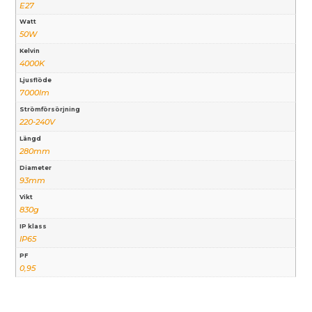
E27
Watt
50W
Kelvin
4000K
Ljusflöde
7000lm
Strömförsörjning
220-240V
Längd
280mm
Diameter
93mm
Vikt
830g
IP klass
IP65
PF
0,95