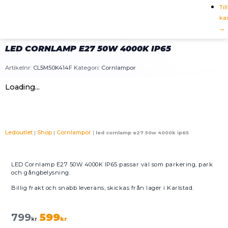
Till
ka
→
LED CORNLAMP E27 50W 4000K IP65
Artikelnr:
CL5M50K414F
Kategori:
Cornlampor
Loading...
Ledoutlet
Shop
Cornlampor
|
|
|
led cornlamp e27 50w 4000k ip65
LED Cornlamp E27 50W 4000K IP65 passar väl som parkering, park
och gångbelysning.
Billig frakt och snabb leverans, skickas från lager i Karlstad.
799
599
kr
kr