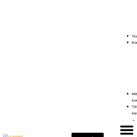
Ou
Ko
Mit
ko
Till
ka
→