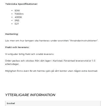
Tekniska Specifikationer:
50W
7000lm
4000K
IP65
E27
Hantering:
Läs mer om hur lampan ska hanteras under avsnittet “Användarinstruktioner”.
Frakt och leverans:
Vi erbjuder billig frakt och snabb leverans.
Order packas och skickas från vårt lager i Karlstad. Förväntad leveranstid är 1-3
arbetsdagar.
Möjlighet finns även för att hämta själv på vårt kontor utan någon extra kostnad.
YTTERLIGARE INFORMATION
Sockel