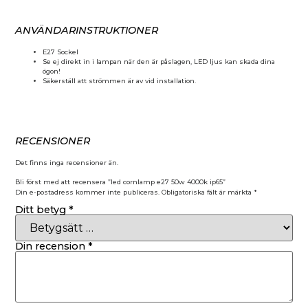
ANVÄNDARINSTRUKTIONER
E27 Sockel
Se ej direkt in i lampan när den är påslagen, LED ljus kan skada dina
ögon!
Säkerställ att strömmen är av vid installation.
RECENSIONER
Det finns inga recensioner än.
Bli först med att recensera ”led cornlamp e27 50w 4000k ip65”
Din e-postadress kommer inte publiceras.
Obligatoriska fält är märkta
*
Ditt betyg
*
Din recension
*