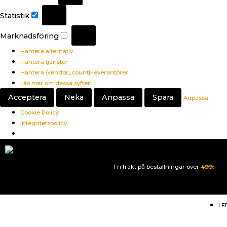
Statistik
Marknadsföring
Hantera alternativ
Hantera tjänster
Hantera {vendor_count}-leverantörer
Läs mer om dessa syften
Acceptera
Neka
Anpassa
Spara
Anpassa
Cookie Policy
Integritetspolicy
Fri frakt på beställningar över
499:-
LE