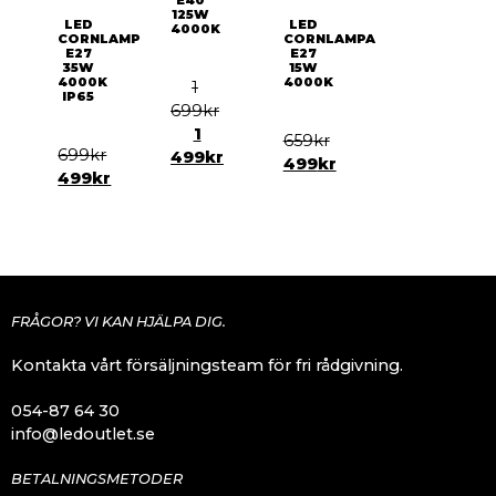
E40
125W
LED
LED
4000K
CORNLAMP
CORNLAMPA
E27
E27
35W
15W
4000K
4000K
1
IP65
699
kr
1
659
kr
699
kr
499
kr
499
kr
499
kr
FRÅGOR? VI KAN HJÄLPA DIG.
Kontakta vårt försäljningsteam för fri rådgivning.
054-87 64 30
info@ledoutlet.se
BETALNINGSMETODER