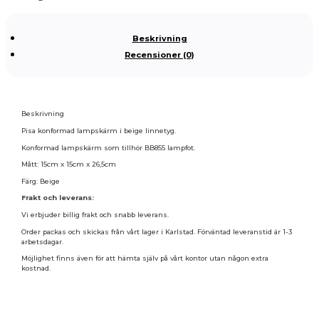
Beskrivning
Recensioner (0)
Beskrivning
Pisa konformad lampskärm i beige linnetyg.
Konformad lampskärm som tillhör BB855 lampfot.
Mått: 15cm x 15cm x 26,5cm
Färg: Beige
Frakt och leverans:
Vi erbjuder billig frakt och snabb leverans.
Order packas och skickas från vårt lager i Karlstad. Förväntad leveranstid är 1-3
arbetsdagar.
Möjlighet finns även för att hämta själv på vårt kontor utan någon extra
kostnad.