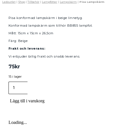
Ledoutlet
|
Shop
|
Tillbehör
|
Lampfötter
|
Lampskärm
|
Pisa Lampskärm
Pisa konformad lampskärm i beige linnetyg.
Konformad lampskärm som tillhör BB855 lampfot.
Mått: 15cm x 15cm x 26,5cm
Färg: Beige
Frakt och leverans:
Vi erbjuder billig frakt och snabb leverans.
75
kr
15 i lager
Pisa
Lampskärm
mängd
Lägg till i varukorg
Loading...