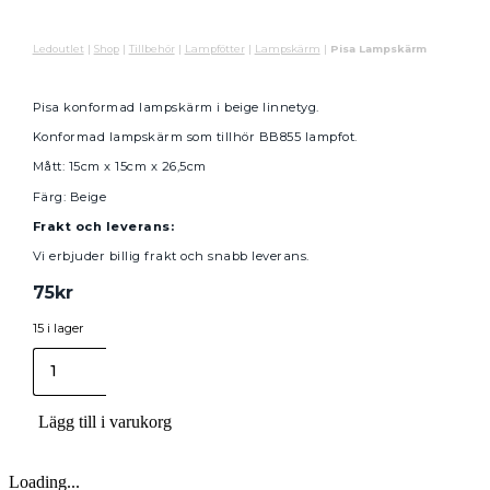
Ledoutlet
|
Shop
|
Tillbehör
|
Lampfötter
|
Lampskärm
|
Pisa Lampskärm
Pisa konformad lampskärm i beige linnetyg.
Konformad lampskärm som tillhör BB855 lampfot.
Mått: 15cm x 15cm x 26,5cm
Färg: Beige
Frakt och leverans:
Vi erbjuder billig frakt och snabb leverans.
75
kr
15 i lager
Pisa
Lampskärm
mängd
Lägg till i varukorg
Loading...