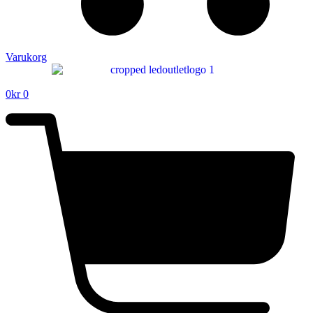
Varukorg
0
kr
0