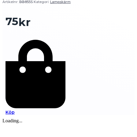
Artikelnr:
BB855S
Kategori:
Lampskärm
75
kr
Köp
Loading...