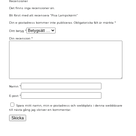
Recensioner
Det finns inga recensioner än.
Bli först med att recensera ”Pisa Lampskärm”
Din e-postadress kommer inte publiceras.
Obligatoriska fält är märkta
*
Ditt betyg
*
Din recension
*
Namn
*
E-post
*
Spara mitt namn, min e-postadress och webbplats i denna webbläsare
till nästa gång jag skriver en kommentar.