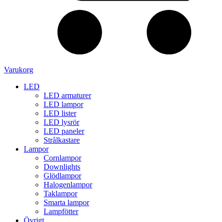
Varukorg
LED
LED armaturer
LED lampor
LED lister
LED lysrör
LED paneler
Strålkastare
Lampor
Cornlampor
Downlights
Glödlampor
Halogenlampor
Taklampor
Smarta lampor
Lampfötter
Övrigt