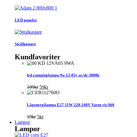
LED paneler
Strålkastare
Kundfavoriter
led campinglampa 9w 12-85v ac/dc 3000k
Det
Det
109
kr
59
kr
ursprungliga
nuvarande
priset
priset
var:
är:
Lågenergilampa E27 11W 220-240V Varm vit A60
109kr.
59kr.
Det
Det
19
kr
5
kr
ursprungliga
nuvarande
Lampor
Lampor
priset
priset
var:
är: