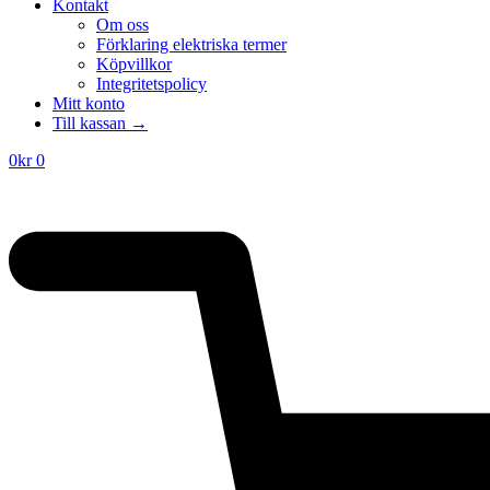
priset
priset
Kontakt
var:
är:
Om oss
275kr.
175kr.
Förklaring elektriska termer
Köpvillkor
Integritetspolicy
Mitt konto
Till kassan →
0
kr
0