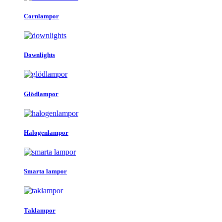
19kr.
5kr.
Cornlampor
Downlights
Glödlampor
Halogenlampor
Smarta lampor
Taklampor