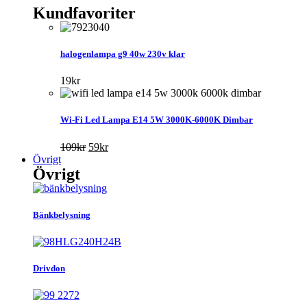
Kundfavoriter
halogenlampa g9 40w 230v klar
19
kr
Wi-Fi Led Lampa E14 5W 3000K-6000K Dimbar
Det
Det
109
kr
59
kr
ursprungliga
nuvarande
Övrigt
Övrigt
priset
priset
var:
är:
109kr.
59kr.
Bänkbelysning
Drivdon