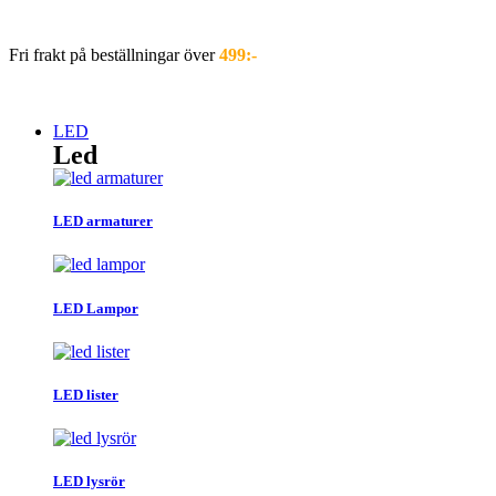
Hoppa
till
Fri frakt på beställningar över
499:-
innehåll
LED
Led
LED armaturer
LED Lampor
LED lister
LED lysrör