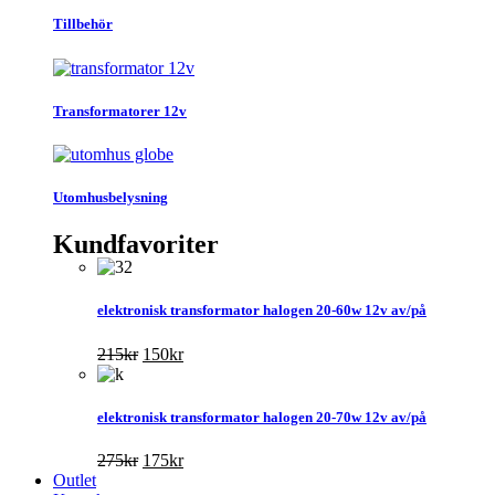
Tillbehör
Transformatorer 12v
Utomhusbelysning
Kundfavoriter
elektronisk transformator halogen 20-60w 12v av/på
Det
Det
215
kr
150
kr
ursprungliga
nuvarande
priset
priset
var:
är:
elektronisk transformator halogen 20-70w 12v av/på
215kr.
150kr.
Det
Det
275
kr
175
kr
ursprungliga
nuvarande
Outlet