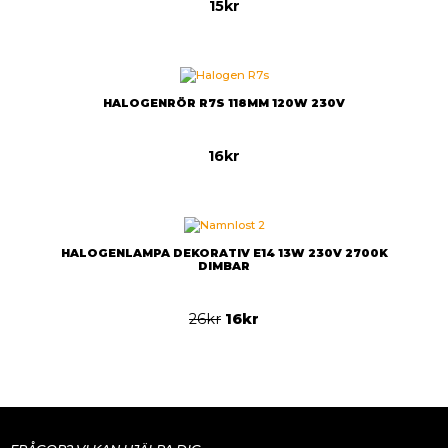
15
kr
HALOGENRÖR R7S 118MM 120W 230V
16
kr
HALOGENLAMPA DEKORATIV E14 13W 230V 2700K
DIMBAR
26
kr
16
kr