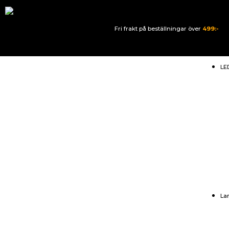
Fri frakt på beställningar över
499:-
LE
La