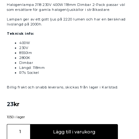
Halogenlampa J118 230V 400W 118mm Dimbar 2-Pack passar väl
som ersättare för gamla halogenljuskällor i strålkastare.
Lampan ger av ett gott ljus på 2220 lumen och har en beräknad
livslängd på 2000h.
Teknisk info:
400W
230V
8550lm
2800K
Dimbar
Längd: 118mm
R7s Sockel
Billig frakt och snabb leverans, skickas från lager i Karlstad.
23
kr
1050 i lager
Lägg till i varukorg