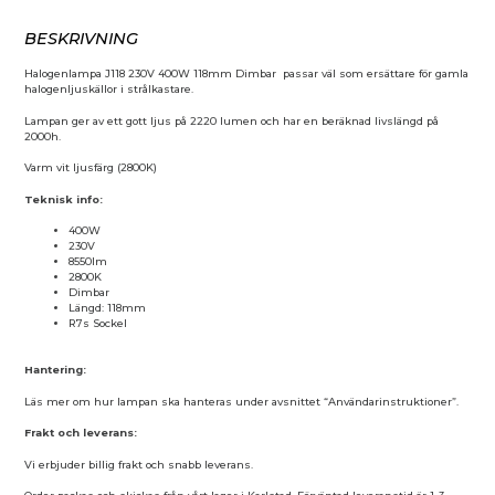
BESKRIVNING
Halogenlampa J118 230V 400W 118mm Dimbar passar väl som ersättare för gamla
halogenljuskällor i strålkastare.
Lampan ger av ett gott ljus på 2220 lumen och har en beräknad livslängd på
2000h.
Varm vit ljusfärg (2800K)
Teknisk info:
400W
230V
8550lm
2800K
Dimbar
Längd: 118mm
R7s Sockel
Hantering:
Läs mer om hur lampan ska hanteras under avsnittet “Användarinstruktioner”.
Frakt och leverans:
Vi erbjuder billig frakt och snabb leverans.