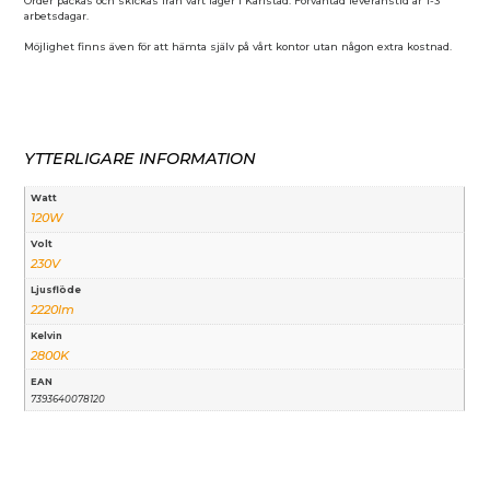
Order packas och skickas från vårt lager i Karlstad. Förväntad leveranstid är 1-3
arbetsdagar.
Möjlighet finns även för att hämta själv på vårt kontor utan någon extra kostnad.
YTTERLIGARE INFORMATION
Watt
120W
Volt
230V
Ljusflöde
2220lm
Kelvin
2800K
EAN
7393640078120