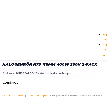
Mit
ko
Till
ka
→
HALOGENRÖR R7S 118MM 400W 230V 2-PACK
Artikelnr:
70118400ECO-L2
Kategori:
Halogenlampor
Loading...
Ledoutlet
Shop
Halogenlampor
|
|
|
halogenrör r7s 118mm 400w 230v 2-pack