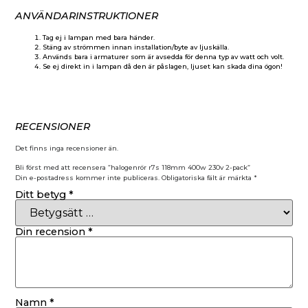
ANVÄNDARINSTRUKTIONER
Tag ej i lampan med bara händer.
Stäng av strömmen innan installation/byte av ljuskälla.
Används bara i armaturer som är avsedda för denna typ av watt och volt.
Se ej direkt in i lampan då den är påslagen, ljuset kan skada dina ögon!
RECENSIONER
Det finns inga recensioner än.
Bli först med att recensera ”halogenrör r7s 118mm 400w 230v 2-pack”
Din e-postadress kommer inte publiceras.
Obligatoriska fält är märkta
*
Ditt betyg
*
Din recension
*
Namn
*