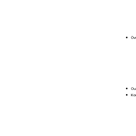
Öv
Ou
Ko