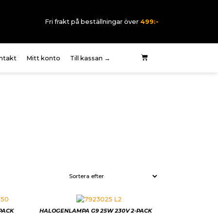
Fri frakt på beställningar över
499:-
ntakt
Mitt konto
Till kassan →
 oss
rklaring elektriska
rmer
pvillkor
tegritetspolicy
PACK
HALOGENLAMPA G9 25W 230V 2-PACK