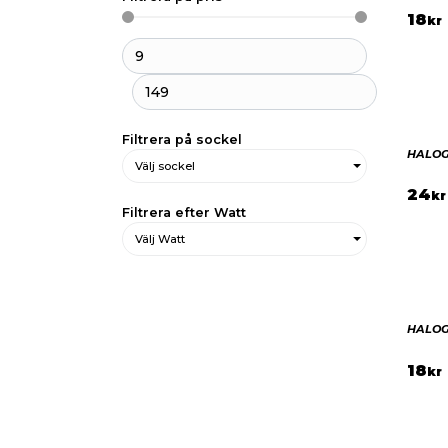
18
kr
Filtrera på sockel
HALOG
Välj sockel
24
kr
Filtrera efter Watt
Välj Watt
HALOG
18
kr