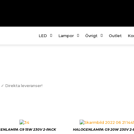
LED
Lampor
Övrigt
Outlet
Ko
Om
Fö
te
Kö
 ✓ Direkta leveranser!
In
ENLAMPA G9 15W 230V 2-PACK
HALOGENLAMPA G9 20W 230V 2-