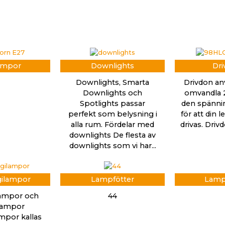
ampor
Downlights
Dri
Downlights, Smarta
Drivdon an
Downlights och
omvandla 2
Spotlights passar
den spänni
perfekt som belysning i
för att din 
alla rum. Fördelar med
drivas. Dri
downlights De flesta av
downlights som vi har...
gilampor
Lampfötter
Lamp
lampor och
44
slampor
mpor kallas