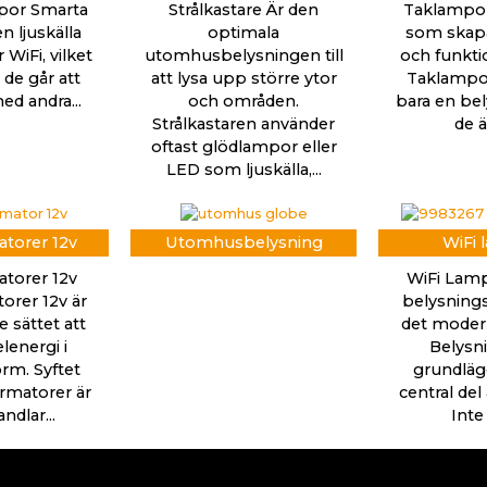
por Smarta
Strålkastare Är den
Taklampor
n ljuskälla
optimala
som skapa
WiFi, vilket
utomhusbelysningen till
och funkti
 de går att
att lysa upp större ytor
Taklampor
ed andra...
och områden.
bara en bel
Strålkastaren använder
de ä
oftast glödlampor eller
LED som ljuskälla,...
torer 12v
Utomhusbelysning
WiFi 
torer 12v
WiFi Lamp
orer 12v är
belysnings
 sättet att
det mode
lenergi i
Belysn
rm. Syftet
grundläg
rmatorer är
central del
dlar...
Inte 