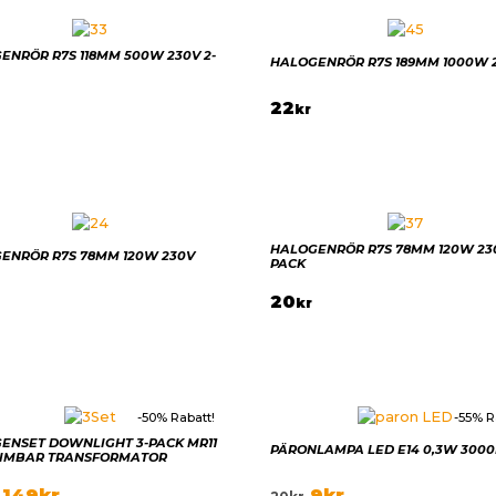
ENRÖR R7S 118MM 500W 230V 2-
HALOGENRÖR R7S 189MM 1000W 
22
kr
HALOGENRÖR R7S 78MM 120W 230
ENRÖR R7S 78MM 120W 230V
PACK
20
kr
-50% Rabatt!
-55% R
ENSET DOWNLIGHT 3-PACK MR11
PÄRONLAMPA LED E14 0,3W 3000
DIMBAR TRANSFORMATOR
149
kr
9
kr