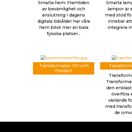
Smarta hem: Framtiden
Smarta lam
av bevämlighet och
lampor är e
anslutning I dagens
med stöd för 
digitala tidsålder har våra
innebär att
hem blivit mer än bara
integrera m
fysiska platser...
Transformator 12V och
Transforma
Drivdon
Transforma
Transformat
den enklaste
överföra e
växlande fo
med transfo
de omvan