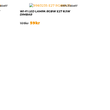
abatt!
-46% Rabatt!
W
WI-FI LED LAMPA RGBW E27 8.5W
DIMBAR
59
kr
109
kr