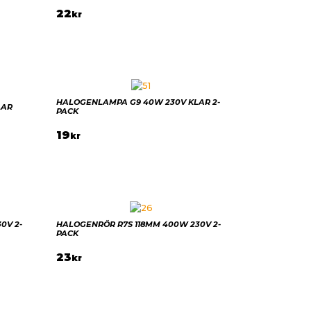
22
kr
HALOGENLAMPA G9 40W 230V KLAR 2-
LAR
PACK
19
kr
0V 2-
HALOGENRÖR R7S 118MM 400W 230V 2-
PACK
23
kr