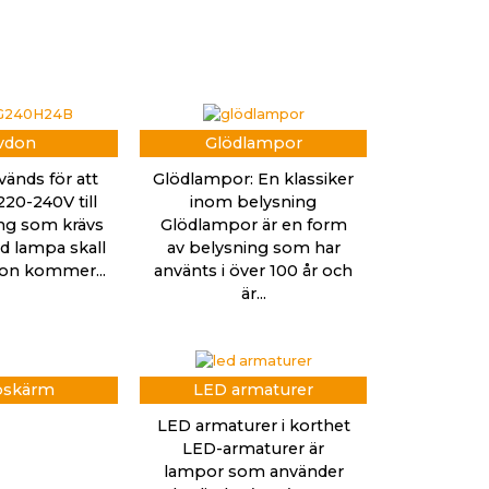
vdon
Glödlampor
vänds för att
Glödlampor: En klassiker
20-240V till
inom belysning
ng som krävs
Glödlampor är en form
led lampa skall
av belysning som har
vdon kommer...
använts i över 100 år och
är...
skärm
LED armaturer
LED armaturer i korthet
LED-armaturer är
lampor som använder