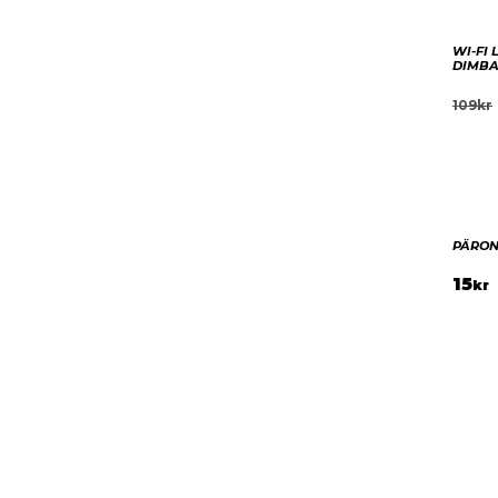
WI-FI 
DIMB
109
kr
PÄRON
15
kr