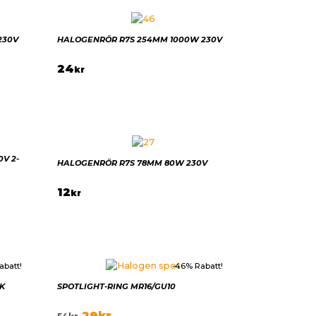
230V
HALOGENRÖR R7S 254MM 1000W 230V
24
kr
V 2-
HALOGENRÖR R7S 78MM 80W 230V
12
kr
abatt!
-46% Rabatt!
K
SPOTLIGHT-RING MR16/GU10
29
kr