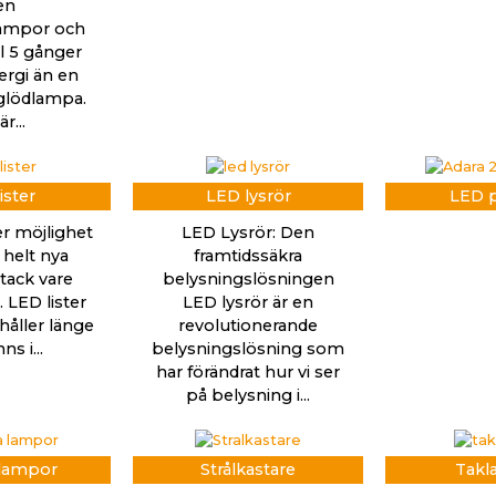
en
lampor och
ll 5 gånger
rgi än en
 glödlampa.
r...
ister
LED lysrör
LED p
er möjlighet
LED Lysrör: Den
 helt nya
framtidssäkra
tack vare
belysningslösningen
 LED lister
LED lysrör är en
håller länge
revolutionerande
ns i...
belysningslösning som
har förändrat hur vi ser
på belysning i...
 lampor
Strålkastare
Takl