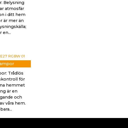
: Belysning
r atmosfär
on i ditt hem
 är mer än
ysningskälla;
r en...
lampor
or: Trådlös
kontroll för
rna hemmet
ing är en
gande och
 av våra hem.
bara...