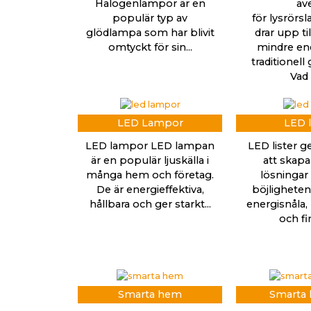
Halogenlampor är en
äv
populär typ av
för lysrörs
glödlampa som har blivit
drar upp ti
omtyckt för sin...
mindre ene
traditionell
Vad ä
LED Lampor
LED l
LED lampor LED lampan
LED lister g
är en populär ljuskälla i
att skapa
många hem och företag.
lösningar 
De är energieffektiva,
böjligheten.
hållbara och ger starkt...
energisnåla, 
och fin
Smarta hem
Smarta