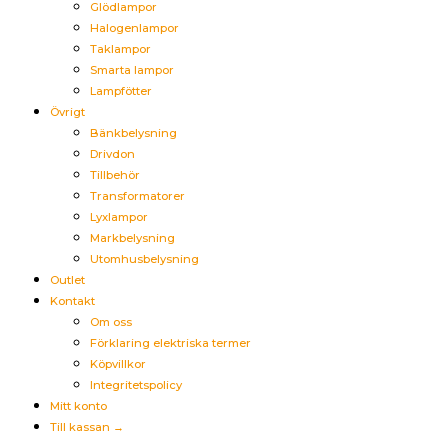
Glödlampor
Halogenlampor
Taklampor
Smarta lampor
Lampfötter
Övrigt
Bänkbelysning
Drivdon
Tillbehör
Transformatorer
Lyxlampor
Markbelysning
Utomhusbelysning
Outlet
Kontakt
Om oss
Förklaring elektriska termer
Köpvillkor
Integritetspolicy
Mitt konto
Till kassan →