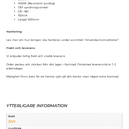
4000K (Neutralvit ljusfärg)
130° spridningsvinkel
CRI >80
150mA
Längd: 600mm
Hantering:
Läs mer om hur lampan ska hanteras under avsnittet “Användarinstruktioner”.
Frakt och leverans:
Vi erbjuder billig frakt och snabb leverans.
Order packas och skickas från vårt lager i Karlstad. Förväntad leveranstid är 1-3
arbetsdagar.
Möjlighet finns även för att hämta själv på vårt kontor utan någon extra kostnad.
YTTERLIGARE INFORMATION
Watt
30W
Ljusflöde