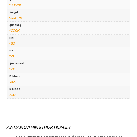
3900lm
Längd
600mm
Ljus färg
4000K
CRI
>80
mA
150
Ljus vinkel
130°
IP klass
IP69
Ik Klass
IK10
ANVÄNDARINSTRUKTIONER
Se ej direkt in i lampan när den är påslagen, LED ljus kan skada dina