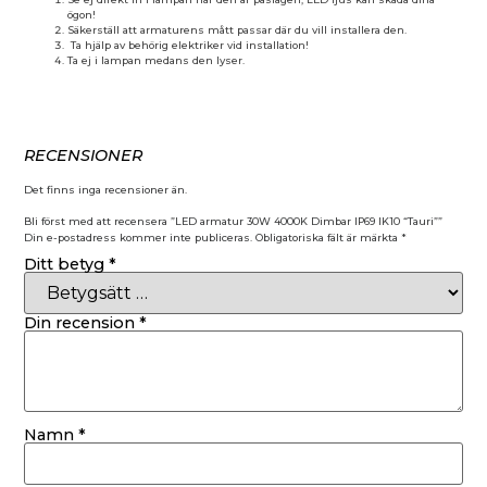
ögon!
Säkerställ att armaturens mått passar där du vill installera den.
Ta hjälp av behörig elektriker vid installation!
Ta ej i lampan medans den lyser.
RECENSIONER
Det finns inga recensioner än.
Bli först med att recensera ”LED armatur 30W 4000K Dimbar IP69 IK10 “Tauri””
Din e-postadress kommer inte publiceras.
Obligatoriska fält är märkta
*
Ditt betyg
*
Din recension
*
Namn
*