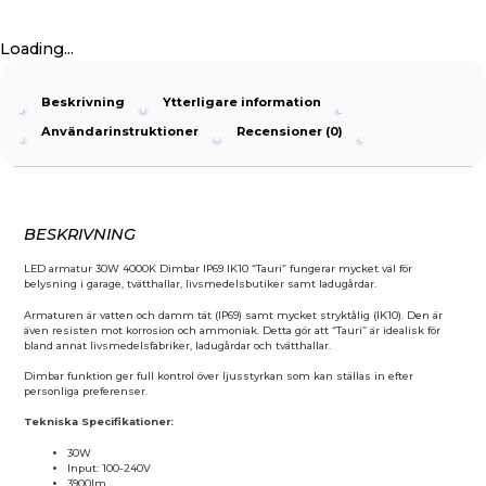
Loading...
Beskrivning
Ytterligare information
Användarinstruktioner
Recensioner (0)
BESKRIVNING
LED armatur 30W 4000K Dimbar IP69 IK10 “Tauri” fungerar mycket väl för
belysning i garage, tvätthallar, livsmedelsbutiker samt ladugårdar.
Armaturen är vatten och damm tät (IP69) samt mycket stryktålig (IK10). Den är
även resisten mot korrosion och ammoniak. Detta gör att “Tauri” är idealisk för
bland annat livsmedelsfabriker, ladugårdar och tvätthallar.
Dimbar funktion ger full kontrol över ljusstyrkan som kan ställas in efter
personliga preferenser.
Tekniska Specifikationer:
30W
Input: 100-240V
3900lm