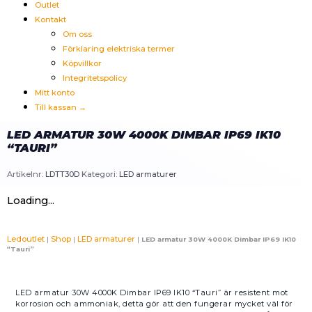
Outlet
Kontakt
Om oss
Förklaring elektriska termer
Köpvillkor
Integritetspolicy
Mitt konto
Till kassan →
LED ARMATUR 30W 4000K DIMBAR IP69 IK10
“TAURI”
Artikelnr:
LDTT30D
Kategori:
LED armaturer
Loading...
Ledoutlet
Shop
LED armaturer
|
|
|
LED armatur 30W 4000K Dimbar IP69 IK10
“Tauri”
LED armatur 30W 4000K Dimbar IP69 IK10 “Tauri” är resistent mot
korrosion och ammoniak, detta gör att den fungerar mycket väl för