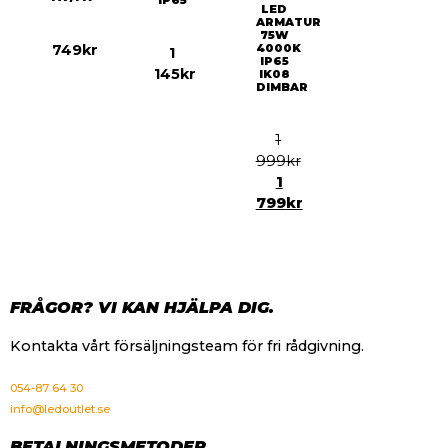
LED
ARMATUR
75W
749
kr
4000K
1
IP65
145
kr
IK08
DIMBAR
1
999
kr
1
799
kr
FRÅGOR? VI KAN HJÄLPA DIG.
Kontakta vårt försäljningsteam för fri rådgivning.
054-87 64 30
info@ledoutlet.se
BETALNINGSMETODER