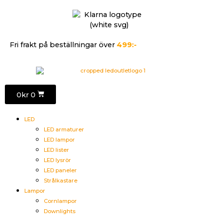
Fri frakt på beställningar över
499:-
0
kr
0
LED
LED armaturer
LED lampor
LED lister
LED lysrör
LED paneler
Strålkastare
Lampor
Cornlampor
Downlights