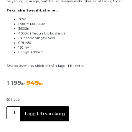
belysning i garage, tvätthallar, livsmedelsbutiker samt ladugårdar.
Tekniska Specifikationer:
30W
Input: 100-240V
3900lm
4000K (Neutralvit ljusfärg)
130° spridningsvinkel
CRI >80
150mA
Längd: 600mm
Snabb leverans, skickas från lager i Karlstad.
1 199
949
kr
kr
90 i lager
Lägg till i varukorg