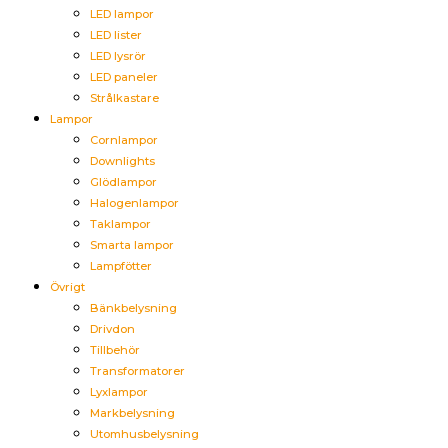
LED lampor
LED lister
LED lysrör
LED paneler
Strålkastare
Lampor
Cornlampor
Downlights
Glödlampor
Halogenlampor
Taklampor
Smarta lampor
Lampfötter
Övrigt
Bänkbelysning
Drivdon
Tillbehör
Transformatorer
Lyxlampor
Markbelysning
Utomhusbelysning