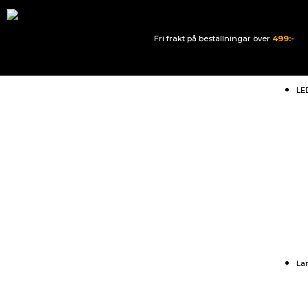
Fri frakt på beställningar över
499:-
LE
La