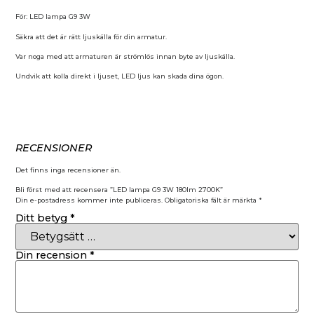
För: LED lampa G9 3W
Säkra att det är rätt ljuskälla för din armatur.
Var noga med att armaturen är strömlös innan byte av ljuskälla.
Undvik att kolla direkt i ljuset, LED ljus kan skada dina ögon.
RECENSIONER
Det finns inga recensioner än.
Bli först med att recensera ”LED lampa G9 3W 180lm 2700K”
Din e-postadress kommer inte publiceras.
Obligatoriska fält är märkta
*
Ditt betyg
*
Din recension
*