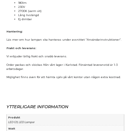
180lm
230V
2700K (varm vit)
Lång livslängd
Ej dimbar
Hantering:
Läs mer om hur lampan ska hanteras under avsnittet “Användarinstruktioner”.
Frakt och leverans:
Vi erbjuder billig frakt och snabb leverans.
Order packas och skickas från vårt lager i Karlstad. Förväntad leveranstid är 1-3
arbetsdagar.
Möjlighet finns även för att hämta själv på vårt kontor utan någon extra kostnad.
YTTERLIGARE INFORMATION
Produkt
LED G9, LED Lampor
Watt