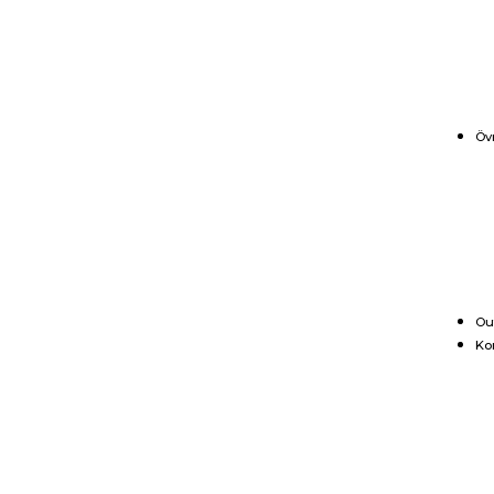
Öv
Ou
Ko