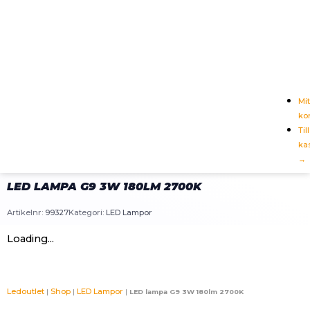
Mit
ko
Till
ka
→
LED LAMPA G9 3W 180LM 2700K
Artikelnr:
99327
Kategori:
LED Lampor
Loading...
Ledoutlet
Shop
LED Lampor
|
|
|
LED lampa G9 3W 180lm 2700K