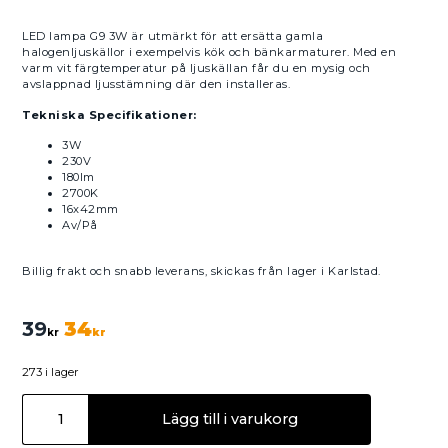
LED lampa G9 3W är utmärkt för att ersätta gamla
halogenljuskällor i exempelvis kök och bänkarmaturer. Med en
varm vit färgtemperatur på ljuskällan får du en mysig och
avslappnad ljusstämning där den installeras.
Tekniska Specifikationer:
3W
230V
180lm
2700K
16x42mm
Av/På
Billig frakt och snabb leverans, skickas från lager i Karlstad.
39
34
kr
kr
273 i lager
Lägg till i varukorg