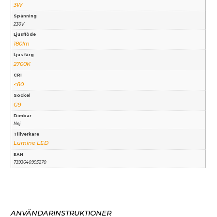
3W
Spänning
230V
Ljusflöde
180lm
Ljus färg
2700K
CRI
<80
Sockel
G9
Dimbar
Nej
Tillverkare
Lumine LED
EAN
7393640993270
ANVÄNDARINSTRUKTIONER