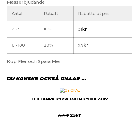
Masserbjudande
Antal
Rabatt
Rabatterat pris
2 - 5
10%
kr
31
6 - 100
20%
kr
27
Köp Fler och Spara Mer
DU KANSKE OCKSÅ GILLAR …
LED LAMPA G9 2W 130LM 2700K 230V
39
kr
25
kr