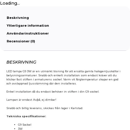
Loading...
Beskrivning
Ytterligare information
Användarinstruktioner
Recensioner (0)
BESKRIVNING
LED lampa G9 3W är en utmärkt lösning för att ersätta gamla halogenljuskällor i
belysningsarmaturer. Snabb och enkelt installation som endast kräver att du
klickar fast stiften i armaturens sockel. Varm vit färgtemperatur skapar en god
och avslappnad ljusstämning där den installeras.
Enkel installation då du endast behöver in stiften i din G9 sockel.
Lampan är endast Av/på, ej dimbar!
Snabb och billig leverans, skickas från lager i Karlstad.
Tekniska specifikationer:
G9 Sockel
3W