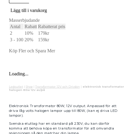
halogen
80w
Lägg till i varukorg
12v
av/på
Masserbjudande
mängd
Antal
Rabatt
Rabatterat pris
2
10%
179
kr
3 - 100
20%
159
kr
Köp Fler och Spara Mer
Loading...
Ledoutlet
|
Shop
|
Transformator 12V och Drivdon
|
elektronisk transformator
halogen 80w 12v av/på
Elektronisk Transformator 80W, 12V output. Anpassad för att
driva låg volts halogen lampor upp till 80W, (kan ej driva LED
lampor).
Svenska eluttag har en standard på 230V, du kan därför
komma att behöva köpa en transformator för att omvandla
spänningen så den matchar din lampa.