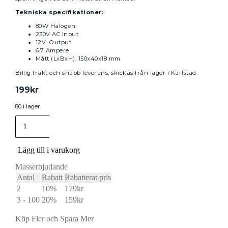
Tekniska specifikationer:
80W Halogen.
230V AC Input
12V Output
6.7 Ampere
Mått (LxBxH): 150x40x18 mm
Billig frakt och snabb leverans, skickas från lager i Karlstad.
199
kr
80 i lager
elektronisk
transformator
halogen
80w
Lägg till i varukorg
12v
av/på
Masserbjudande
mängd
Antal
Rabatt
Rabatterat pris
2
10%
179
kr
3 - 100
20%
159
kr
Köp Fler och Spara Mer