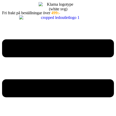
Hoppa
till
Fri frakt på beställningar över
499:-
innehåll