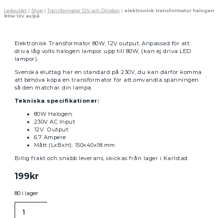
Ledoutlet
|
Shop
|
Transformator 12V och Drivdon
|
elektronisk transformator halogen
80w 12v av/på
Elektronisk Transformator 80W, 12V output. Anpassad för att
driva låg volts halogen lampor upp till 80W, (kan ej driva LED
lampor).
Svenska eluttag har en standard på 230V, du kan därför komma
att behöva köpa en transformator för att omvandla spänningen
så den matchar din lampa.
Tekniska specifikationer:
80W Halogen.
230V AC Input
12V Output
6.7 Ampere
Mått (LxBxH): 150x40x18 mm
Billig frakt och snabb leverans, skickas från lager i Karlstad.
199
kr
80 i lager
elektronisk
transformator