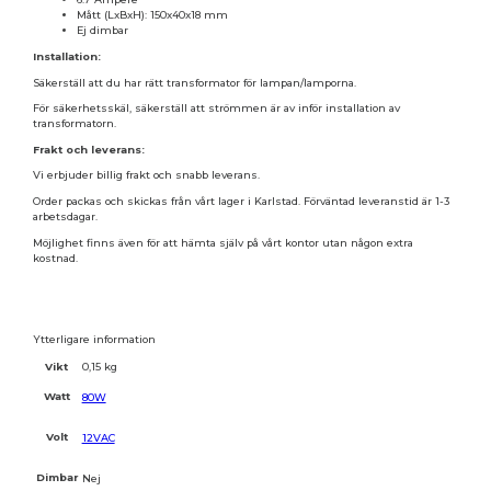
Mått (LxBxH): 150x40x18 mm
Ej dimbar
Installation:
Säkerställ att du har rätt transformator för lampan/lamporna.
För säkerhetsskäl, säkerställ att strömmen är av inför installation av
transformatorn.
Frakt och leverans:
Vi erbjuder billig frakt och snabb leverans.
Order packas och skickas från vårt lager i Karlstad. Förväntad leveranstid är 1-3
arbetsdagar.
Möjlighet finns även för att hämta själv på vårt kontor utan någon extra
kostnad.
Ytterligare information
Vikt
0,15 kg
Watt
80W
Volt
12VAC
Dimbar
Nej