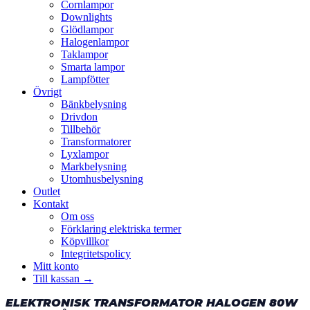
Cornlampor
Downlights
Glödlampor
Halogenlampor
Taklampor
Smarta lampor
Lampfötter
Övrigt
Bänkbelysning
Drivdon
Tillbehör
Transformatorer
Lyxlampor
Markbelysning
Utomhusbelysning
Outlet
Kontakt
Om oss
Förklaring elektriska termer
Köpvillkor
Integritetspolicy
Mitt konto
Till kassan →
ELEKTRONISK TRANSFORMATOR HALOGEN 80W