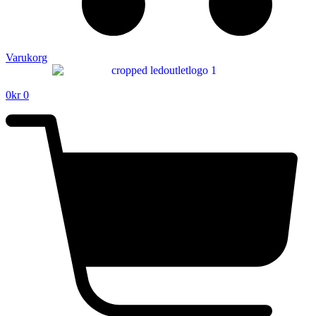
Varukorg
0
kr
0