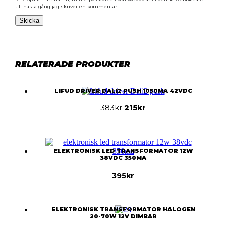
till nästa gång jag skriver en kommentar.
RELATERADE PRODUKTER
LIFUD DRIVER DALI2 PUSH 1050MA 42VDC
Det
Det
383
kr
215
kr
ursprungliga
nuvarande
priset
priset
var:
är:
383kr.
215kr.
ELEKTRONISK LED TRANSFORMATOR 12W
38VDC 350MA
395
kr
ELEKTRONISK TRANSFORMATOR HALOGEN
20-70W 12V DIMBAR