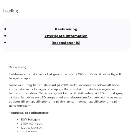
Loading...
Beskrivning
Ytterligare information
Recensioner (0)
Beskrivning
Elektronisk Transformator Halogen omvandlar 230V till 12V för att driva låg volt
halogenlampor.
Svenska eluttag har en standard på 230V, därför kommer du behöva att köpa
en transformator för lågvolts lampor, vilken produkt du ska köpa avgörs av
lampan du vill driva. Det är viktigt att känna till skillnaden på LED och halogen,
då du ej kan driva en LED lampa med en halogentransformator, och vise versa,
se även till att specifikationerna på din lampa matchar specifikationerna på
transformatorn.
Tekniska specifikationer:
80W Halogen.
240V AC Input
12V AC Output
6.7 Ampere