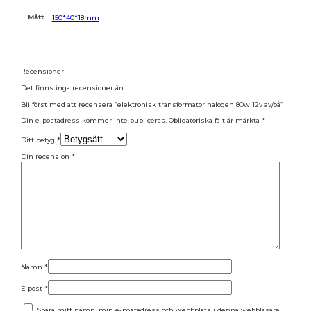
Mått
150*40*18mm
Recensioner
Det finns inga recensioner än.
Bli först med att recensera ”elektronisk transformator halogen 80w 12v av/på”
Din e-postadress kommer inte publiceras.
Obligatoriska fält är märkta
*
Ditt betyg
*
Din recension
*
Namn
*
E-post
*
Spara mitt namn, min e-postadress och webbplats i denna webbläsare