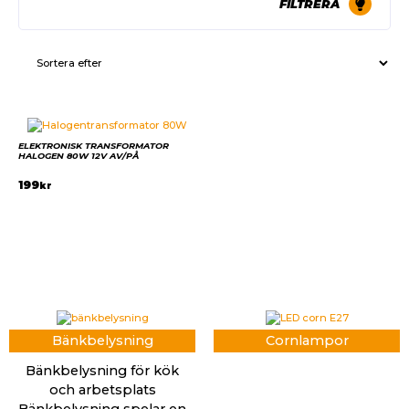
FILTRERA
ELEKTRONISK TRANSFORMATOR
HALOGEN 80W 12V AV/PÅ
199
kr
Bänkbelysning
Cornlampor
Bänkbelysning för kök
och arbetsplats