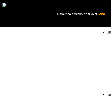
Fri frakt på beställningar över
499:-
LE
La