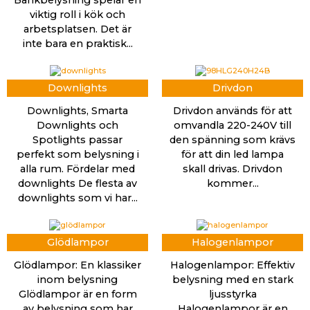
Bänkbelysning spelar en
viktig roll i kök och
arbetsplatsen. Det är
inte bara en praktisk...
Downlights
Drivdon
Downlights, Smarta
Drivdon används för att
Downlights och
omvandla 220-240V till
Spotlights passar
den spänning som krävs
perfekt som belysning i
för att din led lampa
alla rum. Fördelar med
skall drivas. Drivdon
downlights De flesta av
kommer...
downlights som vi har...
Glödlampor
Halogenlampor
Glödlampor: En klassiker
Halogenlampor: Effektiv
inom belysning
belysning med en stark
Glödlampor är en form
ljusstyrka
av belysning som har
Halogenlampor är en