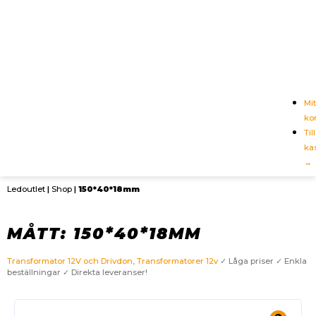
Mit
ko
Till
ka
→
Ledoutlet
|
Shop
|
150*40*18mm
MÅTT: 150*40*18MM
Transformator 12V och Drivdon
,
Transformatorer 12v
✓ Låga priser ✓ Enkla
beställningar ✓ Direkta leveranser!