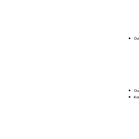
Öv
Ou
Ko