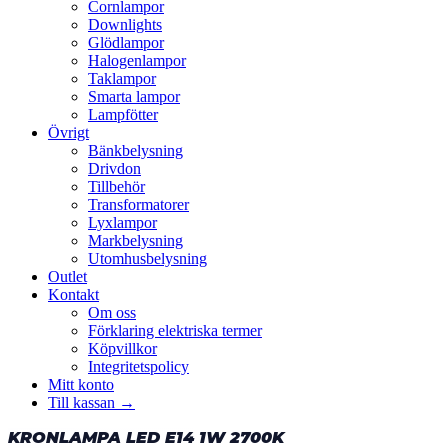
Cornlampor
Downlights
Glödlampor
Halogenlampor
Taklampor
Smarta lampor
Lampfötter
Övrigt
Bänkbelysning
Drivdon
Tillbehör
Transformatorer
Lyxlampor
Markbelysning
Utomhusbelysning
Outlet
Kontakt
Om oss
Förklaring elektriska termer
Köpvillkor
Integritetspolicy
Mitt konto
Till kassan →
KRONLAMPA LED E14 1W 2700K