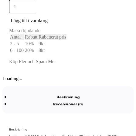
var:
är:
kronlampa
29kr.
10kr.
led
e14
1w
Lägg till i varukorg
2700K
mängd
Masserbjudande
Antal
Rabatt
Rabatterat pris
2 - 5
10%
9
kr
6 - 100
20%
8
kr
Köp Fler och Spara Mer
Loading...
Beskrivning
Recensioner (0)
Beskrivning