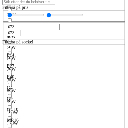
35W
Filtrera på pris
36W
38W
40W
Filtrera på sockel
50W
E14
60W
E27
70W
E40
75W
G4
80W
G9
90W
GU10
100W
MR16
120W