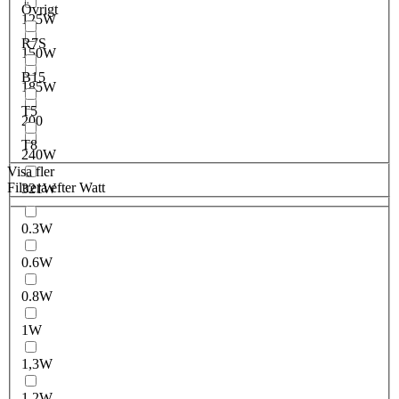
Övrigt
125W
R7S
150W
B15
185W
T5
200
T8
240W
Visa fler
Filtrera efter Watt
321W
0.3W
0.6W
0.8W
1W
1,3W
1.2W