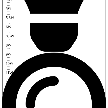
5W
5.6W
6W
8,5W
8W
9W
10W
11W
12W
13W
14W