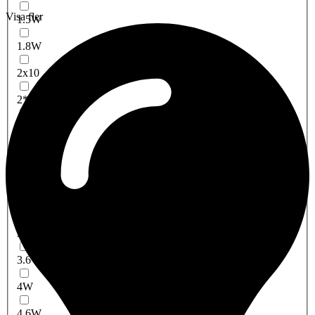
Visa fler
1.5W
1.8W
2x10
2*10W
2W
2.2W
3x1W
3W
3X1,5W
3.6W
4W
4.6W