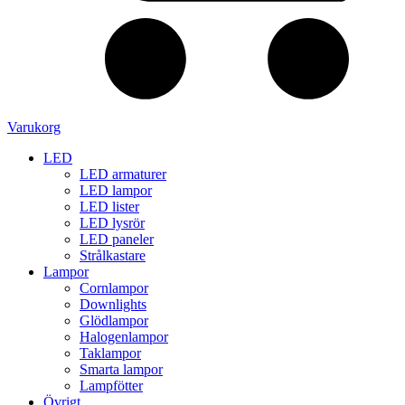
Varukorg
LED
LED armaturer
LED lampor
LED lister
LED lysrör
LED paneler
Strålkastare
Lampor
Cornlampor
Downlights
Glödlampor
Halogenlampor
Taklampor
Smarta lampor
Lampfötter
Övrigt