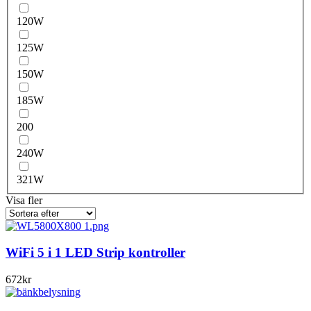
120W
125W
150W
185W
200
240W
321W
Visa fler
WiFi 5 i 1 LED Strip kontroller
672
kr