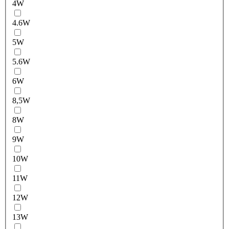
4W
4.6W
5W
5.6W
6W
8,5W
8W
9W
10W
11W
12W
13W