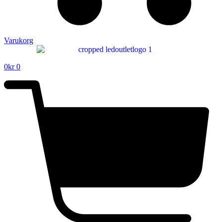
Varukorg
0
kr
0