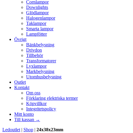
Cornlampor
Downlights
Glödlampor
Halogenlampor
Taklampor
Smarta lampor
Lampfötter
Övrigt
Bänkbelysning
Drivdon
Tillbehör
Transformatorer
Lyxlampor
Markbelysning
Utomhusbelysning
Outlet
Kontakt
Om oss
Förklaring elektriska termer
Köpvillkor
Integritetspolicy
Mitt konto
Till kassan →
Ledoutlet
|
Shop
|
24x38x23mm