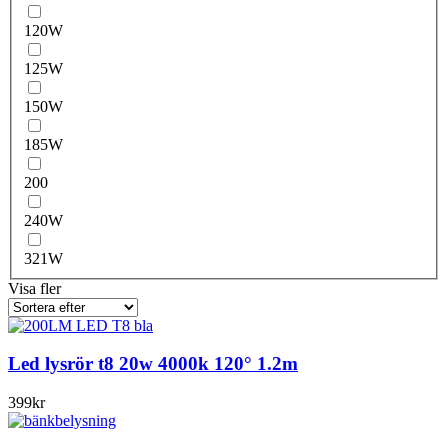
120W
125W
150W
185W
200
240W
321W
Visa fler
Led lysrör t8 20w 4000k 120° 1.2m
399
kr