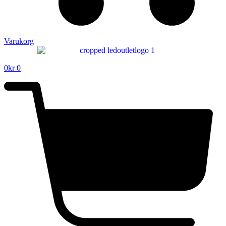
Varukorg
0
kr
0