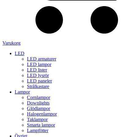
Varukorg
LED
LED armaturer
LED lampor
LED lister
LED lysrör
LED paneler
Strålkastare
Lampor
Cornlampor
Downlights
Glödlampor
Halogenlampor
Taklampor
Smarta lampor
Lampfötter
Övrigt