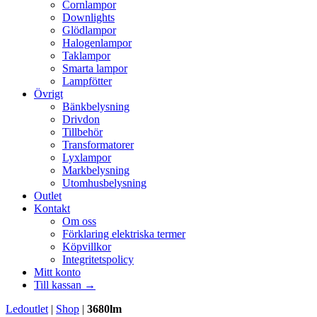
Cornlampor
Downlights
Glödlampor
Halogenlampor
Taklampor
Smarta lampor
Lampfötter
Övrigt
Bänkbelysning
Drivdon
Tillbehör
Transformatorer
Lyxlampor
Markbelysning
Utomhusbelysning
Outlet
Kontakt
Om oss
Förklaring elektriska termer
Köpvillkor
Integritetspolicy
Mitt konto
Till kassan →
Ledoutlet
|
Shop
|
3680lm