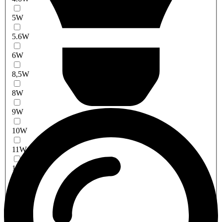
5W
5.6W
6W
8,5W
8W
9W
10W
11W
12W
13W
14W