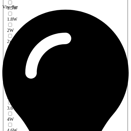
Visa fler
1.5W
1.8W
2W
2x10
2*10W
2.2W
3X1,5W
3x1W
3W
3.6W
4W
4.6W