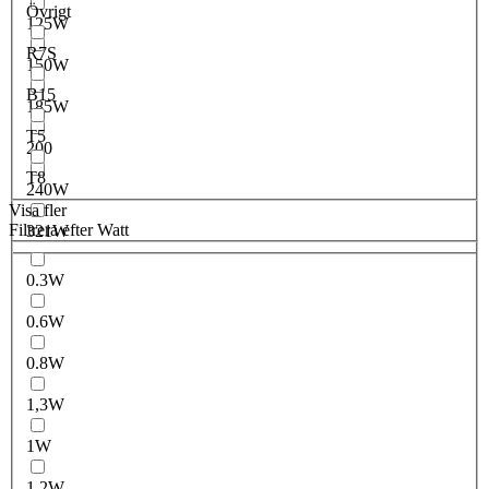
Övrigt
125W
R7S
150W
B15
185W
T5
200
T8
240W
Visa fler
Filtrera efter Watt
321W
0.3W
0.6W
0.8W
1,3W
1W
1.2W