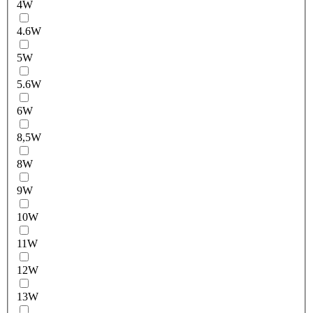
4W
4.6W
5W
5.6W
6W
8,5W
8W
9W
10W
11W
12W
13W