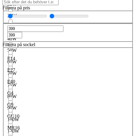
35W
Filtrera på pris
36W
38W
40W
Filtrera på sockel
50W
E14
60W
E27
70W
E40
75W
G4
80W
G9
90W
GU10
100W
MR16
120W