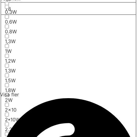
T8
0.3W
0.6W
0.8W
1,3W
1W
1.2W
1.3W
1.5W
1.8W
Visa fler
2W
2x10
2*10W
2.2W