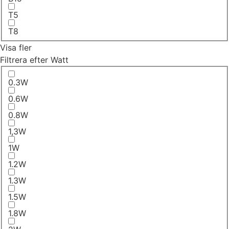
T5
T8
Visa fler
Filtrera efter Watt
0.3W
0.6W
0.8W
1,3W
1W
1.2W
1.3W
1.5W
1.8W