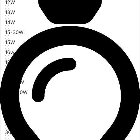
12W
13W
14W
15-30W
15W
16w
18W
20-60W
20-70W
20-300W
20W
24W
25W
30W