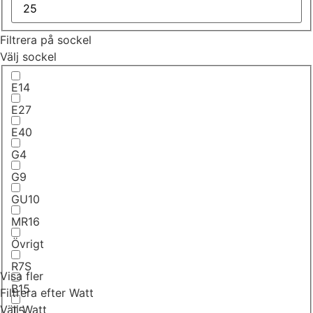
Filtrera på sockel
Välj sockel
E14
E27
E40
G4
G9
GU10
MR16
Övrigt
R7S
Visa fler
B15
Filtrera efter Watt
Välj Watt
T5