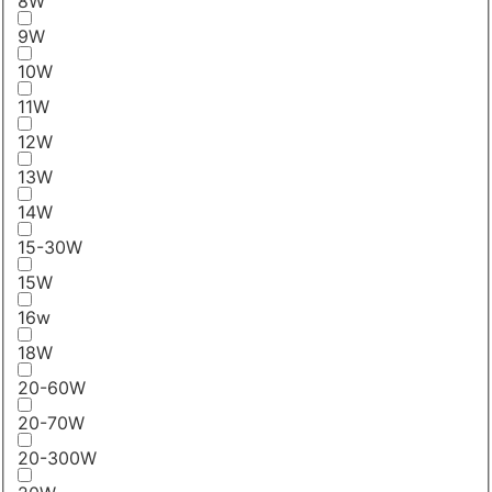
8W
9W
10W
11W
12W
13W
14W
15-30W
15W
16w
18W
20-60W
20-70W
20-300W