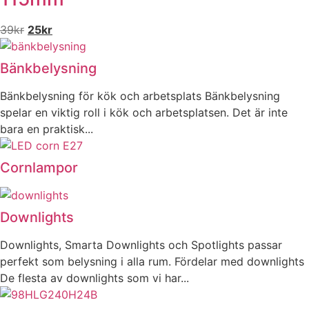
Det
Det
39
kr
25
kr
ursprungliga
nuvarande
priset
priset
Bänkbelysning
var:
är:
39kr.
25kr.
Bänkbelysning för kök och arbetsplats Bänkbelysning
spelar en viktig roll i kök och arbetsplatsen. Det är inte
bara en praktisk...
Cornlampor
Downlights
Downlights, Smarta Downlights och Spotlights passar
perfekt som belysning i alla rum. Fördelar med downlights
De flesta av downlights som vi har...