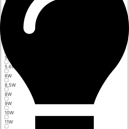
3X1,5W
3x1W
3W
3.6W
4W
4.6W
5W
5.6W
6W
8,5W
8W
9W
10W
11W