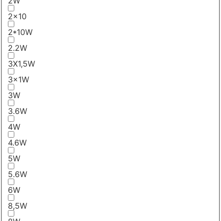
2W
2x10
2*10W
2.2W
3X1,5W
3x1W
3W
3.6W
4W
4.6W
5W
5.6W
6W
8,5W