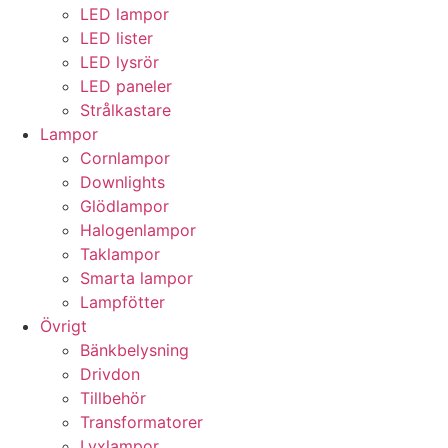
LED lampor
LED lister
LED lysrör
LED paneler
Strålkastare
Lampor
Cornlampor
Downlights
Glödlampor
Halogenlampor
Taklampor
Smarta lampor
Lampfötter
Övrigt
Bänkbelysning
Drivdon
Tillbehör
Transformatorer
Lyxlampor