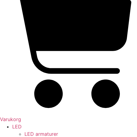
Varukorg
LED
LED armaturer