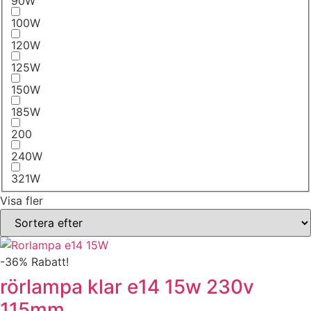
90W
100W
120W
125W
150W
185W
200
240W
321W
Visa fler
-36% Rabatt!
rörlampa klar e14 15w 230v
115mm