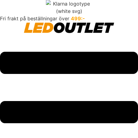
Hoppa
till
innehåll
Fri frakt på beställningar över
499:-