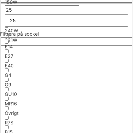
150W
185W
200
240W
Filtrera på sockel
321W
E14
E27
E40
G4
G9
GU10
MR16
Övrigt
R7S
B15