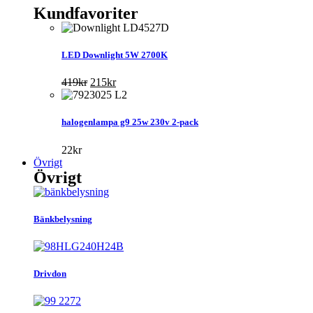
Kundfavoriter
LED Downlight 5W 2700K
Det
Det
419
kr
215
kr
ursprungliga
nuvarande
priset
priset
var:
är:
halogenlampa g9 25w 230v 2-pack
419kr.
215kr.
22
kr
Övrigt
Övrigt
Bänkbelysning
Drivdon