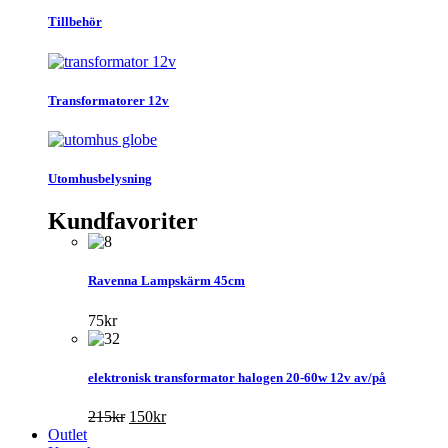
Tillbehör
Transformatorer 12v
Utomhusbelysning
Kundfavoriter
Ravenna Lampskärm 45cm
75
kr
elektronisk transformator halogen 20-60w 12v av/på
Det
Det
215
kr
150
kr
ursprungliga
nuvarande
Outlet