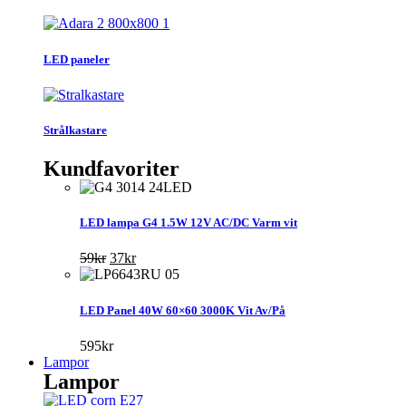
LED paneler
Strålkastare
Kundfavoriter
LED lampa G4 1.5W 12V AC/DC Varm vit
Det
Det
59
kr
37
kr
ursprungliga
nuvarande
priset
priset
var:
är:
LED Panel 40W 60×60 3000K Vit Av/På
59kr.
37kr.
595
kr
Lampor
Lampor