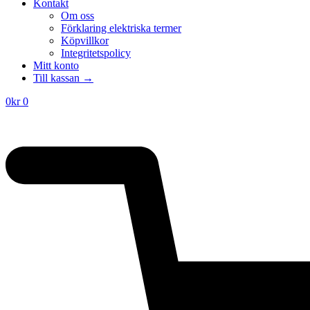
priset
priset
Kontakt
var:
är:
Om oss
215kr.
150kr.
Förklaring elektriska termer
Köpvillkor
Integritetspolicy
Mitt konto
Till kassan →
0
kr
0