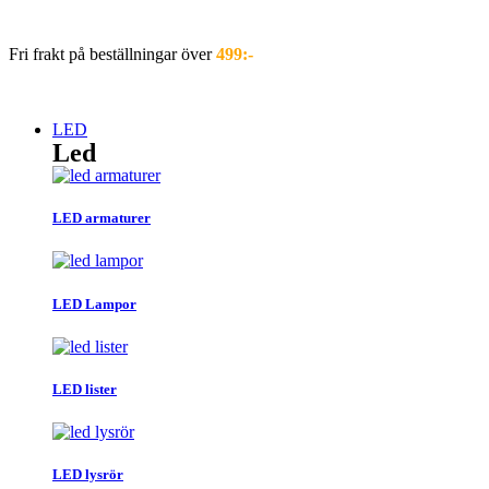
Hoppa
till
Fri frakt på beställningar över
499:-
innehåll
LED
Led
LED armaturer
LED Lampor
LED lister
LED lysrör