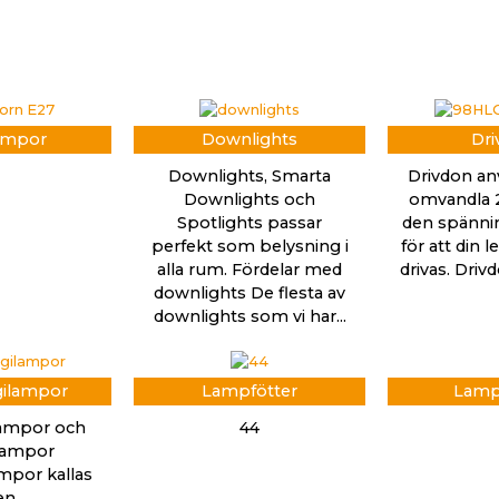
ampor
Downlights
Dri
Downlights, Smarta
Drivdon an
Downlights och
omvandla 2
Spotlights passar
den spänni
perfekt som belysning i
för att din 
alla rum. Fördelar med
drivas. Dri
downlights De flesta av
downlights som vi har...
gilampor
Lampfötter
Lamp
lampor och
44
slampor
mpor kallas
en