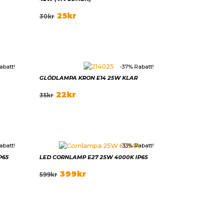
25
kr
30
kr
abatt!
-37% Rabatt!
GLÖDLAMPA KRON E14 25W KLAR
22
kr
35
kr
abatt!
-33% Rabatt!
P65
LED CORNLAMP E27 25W 4000K IP65
399
kr
599
kr