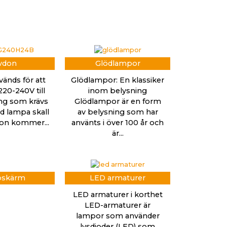
vdon
Glödlampor
vänds för att
Glödlampor: En klassiker
20-240V till
inom belysning
ng som krävs
Glödlampor är en form
led lampa skall
av belysning som har
vdon kommer...
använts i över 100 år och
är...
skärm
LED armaturer
LED armaturer i korthet
LED-armaturer är
lampor som använder
lysdioder (LED) som