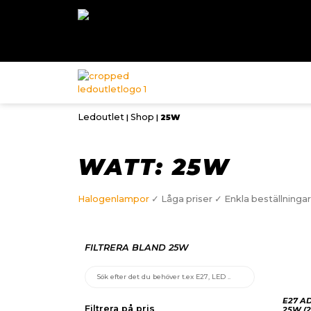
Ledoutlet
Shop
|
|
25W
WATT: 25W
Halogenlampor
✓ Låga priser ✓ Enkla beställningar
FILTRERA BLAND 25W
E27 A
Filtrera på pris
25W (