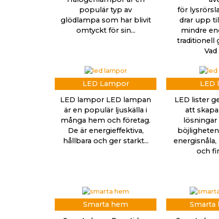
populär typ av
för lysrörs
glödlampa som har blivit
drar upp ti
omtyckt för sin...
mindre ene
traditionell
Vad ä
LED Lampor
LED l
LED lampor LED lampan
LED lister g
är en populär ljuskälla i
att skapa
många hem och företag.
lösningar 
De är energieffektiva,
böjligheten.
hållbara och ger starkt...
energisnåla, 
och fin
Smarta hem
Smarta