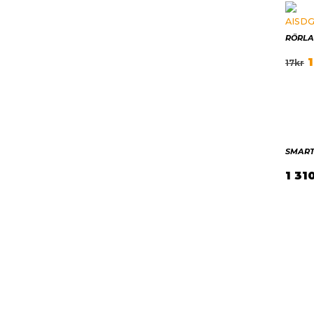
RÖRLA
1
17
kr
SMART
1 31