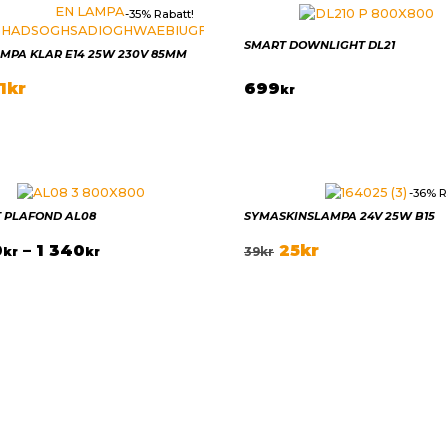
-35% Rabatt!
SMART DOWNLIGHT DL21
MPA KLAR E14 25W 230V 85MM
699
1
kr
kr
-36% R
 PLAFOND AL08
SYMASKINSLAMPA 24V 25W B15
0
–
1 340
25
kr
kr
kr
39
kr