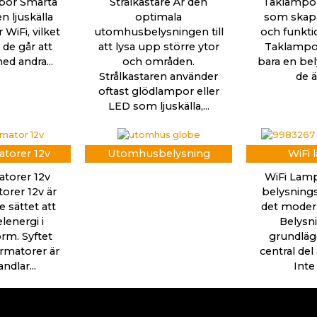
por Smarta
Strålkastare Är den
Taklampor
n ljuskälla
optimala
som skapa
WiFi, vilket
utomhusbelysningen till
och funkti
 de går att
att lysa upp större ytor
Taklampor
ed andra...
och områden.
bara en bel
Strålkastaren använder
de ä
oftast glödlampor eller
LED som ljuskälla,...
torer 12v
Utomhusbelysning
WiFi 
torer 12v
WiFi Lamp
orer 12v är
belysnings
 sättet att
det mode
lenergi i
Belysn
rm. Syftet
grundläg
rmatorer är
central del
dlar...
Inte 