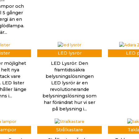
lampor och
ll 5 gånger
rgi än en
 glödlampa.
r...
ister
LED lysrör
LED p
er möjlighet
LED Lysrör: Den
 helt nya
framtidssäkra
tack vare
belysningslösningen
 LED lister
LED lysrör är en
håller länge
revolutionerande
ns i...
belysningslösning som
har förändrat hur vi ser
på belysning i...
 lampor
Strålkastare
Takl