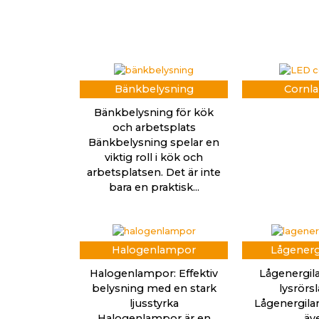
Bänkbelysning
Cornl
Bänkbelysning för kök
och arbetsplats
Bänkbelysning spelar en
viktig roll i kök och
arbetsplatsen. Det är inte
bara en praktisk...
Halogenlampor
Lågener
Halogenlampor: Effektiv
Lågenergi
belysning med en stark
lysrör
ljusstyrka
Lågenergila
Halogenlampor är en
äv