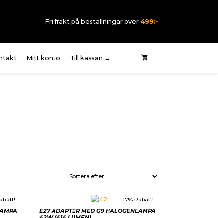
Fri frakt på beställningar över
499:-
ntakt
Mitt konto
Till kassan →
 oss
rklaring elektriska
rmer
pvillkor
tegritetspolicy
abatt!
-17% Rabatt!
LAMPA
E27 ADAPTER MED G9 HALOGENLAMPA
42W (414 LUMEN)