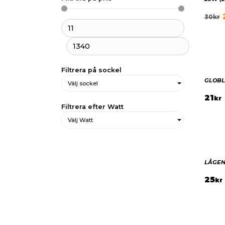
30
kr
Filtrera på sockel
GLOBL
Välj sockel
21
kr
Filtrera efter Watt
Välj Watt
LÅGEN
25
kr