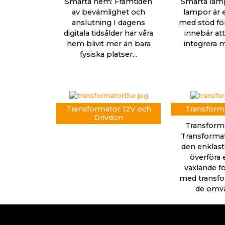
Smarta hem: Framtiden
Smarta lam
av bevämlighet och
lampor är e
anslutning I dagens
med stöd för 
digitala tidsålder har våra
innebär att
hem blivit mer än bara
integrera m
fysiska platser...
Transformator 12V och
Transforma
Drivdon
Transforma
Transformat
den enklaste
överföra e
växlande fo
med transfo
de omvan