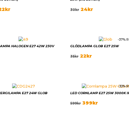
22
kr
24
kr
30
kr
-37% R
AMPA HALOGEN E27 42W 230V
GLÖDLAMPA GLOB E27 25W
22
kr
35
kr
-33% R
ERGILAMPA E27 24W GLOB
LED CORNLAMP E27 25W 3000K I
399
kr
599
kr