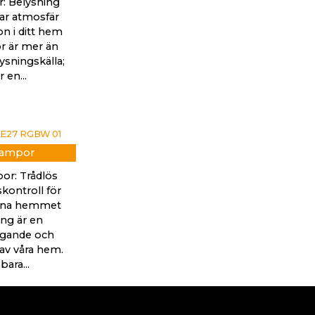
: Belysning
r atmosfär
on i ditt hem
 är mer än
ysningskälla;
r en...
lampor
or: Trådlös
kontroll för
rna hemmet
ing är en
gande och
 av våra hem.
bara...