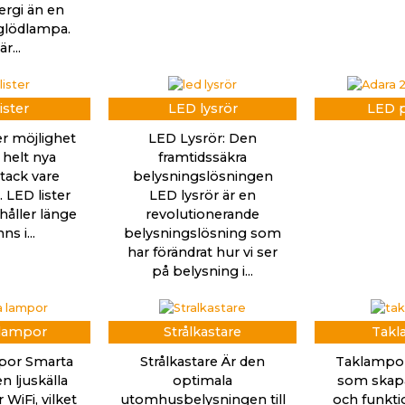
rgi än en
 glödlampa.
r...
ister
LED lysrör
LED p
er möjlighet
LED Lysrör: Den
 helt nya
framtidssäkra
tack vare
belysningslösningen
 LED lister
LED lysrör är en
håller länge
revolutionerande
ns i...
belysningslösning som
har förändrat hur vi ser
på belysning i...
 lampor
Strålkastare
Takl
por Smarta
Strålkastare Är den
Taklampor
n ljuskälla
optimala
som skapa
WiFi, vilket
utomhusbelysningen till
och funkti