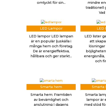
omtyckt för sin...
mindre ene
traditionell
Vad ä
LED Lampor
LED l
LED lampor LED lampan
LED lister g
är en populär ljuskälla i
att skapa
många hem och företag.
lösningar 
De är energieffektiva,
böjligheten.
hållbara och ger starkt...
energisnåla, 
och fin
Smarta hem
Smarta
Smarta hem: Framtiden
Smarta lam
av bevämlighet och
lampor är e
anslutning I dagens
med stöd för 