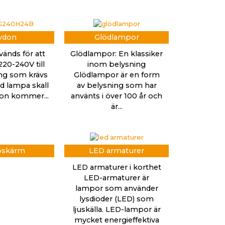
vdon
Glödlampor
vänds för att
Glödlampor: En klassiker
20-240V till
inom belysning
ng som krävs
Glödlampor är en form
led lampa skall
av belysning som har
vdon kommer...
använts i över 100 år och
är...
skärm
LED armaturer
LED armaturer i korthet
LED-armaturer är
lampor som använder
lysdioder (LED) som
ljuskälla. LED-lampor är
mycket energieffektiva