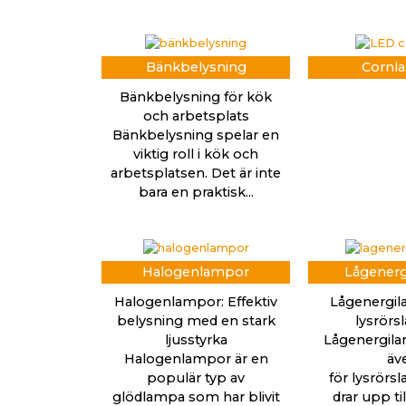
Bänkbelysning
Cornl
Bänkbelysning för kök
och arbetsplats
Bänkbelysning spelar en
viktig roll i kök och
arbetsplatsen. Det är inte
bara en praktisk...
Halogenlampor
Lågener
Halogenlampor: Effektiv
Lågenergi
belysning med en stark
lysrör
ljusstyrka
Lågenergila
Halogenlampor är en
äv
populär typ av
för lysrörs
glödlampa som har blivit
drar upp ti