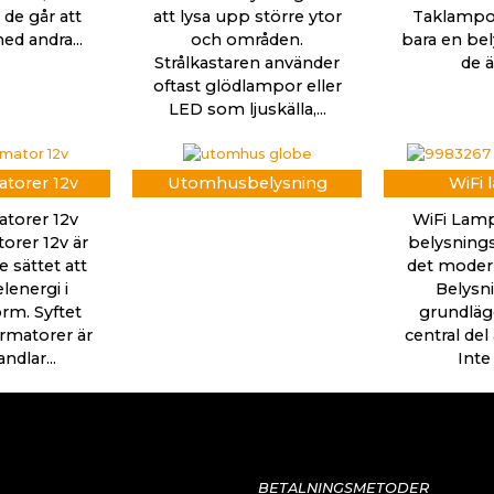
 de går att
att lysa upp större ytor
Taklampor
ed andra...
och områden.
bara en bel
Strålkastaren använder
de ä
oftast glödlampor eller
LED som ljuskälla,...
torer 12v
Utomhusbelysning
WiFi 
torer 12v
WiFi Lamp
orer 12v är
belysnings
 sättet att
det mode
lenergi i
Belysn
rm. Syftet
grundläg
rmatorer är
central del
dlar...
Inte 
BETALNINGSMETODER