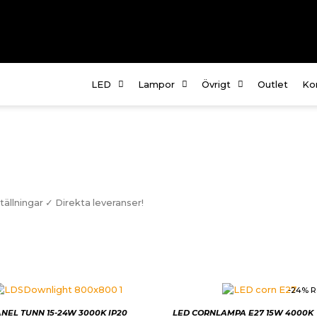
LED
Lampor
Övrigt
Outlet
Ko
Om
Fö
te
Kö
ällningar ✓ Direkta leveranser!
In
-24% R
ANEL TUNN 15-24W 3000K IP20
LED CORNLAMPA E27 15W 4000K