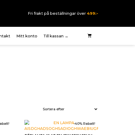
Fri frakt på beställningar över
499:-
ntakt
Mitt konto
Till kassan →
 oss
rklaring elektriska
rmer
pvillkor
tegritetspolicy
abatt!
-40% Rabatt!