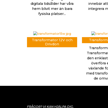
digitala tidsålder har våra
innebär att
hem blivit mer än bara
integrera m
fysiska platser...
Transformator 12V och
Transforma
Drivdon
Transforma
Transformat
den enklaste
överföra e
växlande fo
med transfo
de omvan
FRÅGOR? VI KAN HJÄLPA DIG.