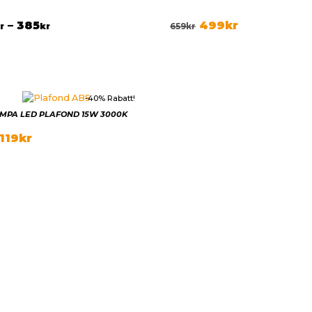
–
385
499
kr
r
kr
659
kr
-40% Rabatt!
MPA LED PLAFOND 15W 3000K
119
kr