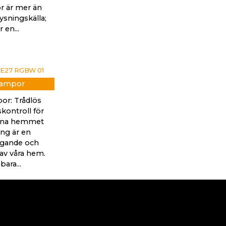
 är mer än
ysningskälla;
r en...
lampor
or: Trådlös
kontroll för
rna hemmet
ing är en
gande och
 av våra hem.
bara...