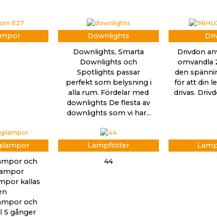
ampor
Downlights
Dri
Downlights, Smarta
Drivdon an
Downlights och
omvandla 2
Spotlights passar
den spänni
perfekt som belysning i
för att din 
alla rum. Fördelar med
drivas. Dri
downlights De flesta av
downlights som vi har...
gilampor
Lampfötter
Lamp
lampor och
44
slampor
mpor kallas
en
lampor och
ll 5 gånger