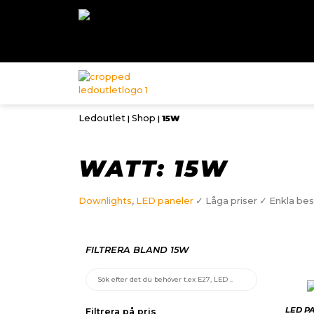
Ledoutlet
Shop
|
|
15W
WATT: 15W
Downlights
,
LED paneler
✓ Låga priser ✓ Enkla best
FILTRERA BLAND 15W
LED P
Filtrera på pris