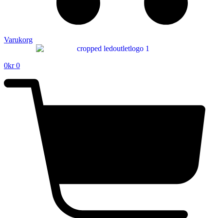
Varukorg
0
kr
0