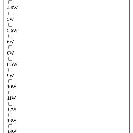
4.6W
5W
5.6W
6W
8W
8,5W
9W
10W
11W
12W
13W
14W