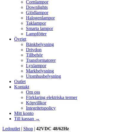
Cornlampor
Downlights
Glödlampor
Halogenlampor
Taklampor
Smarta lampor
Lampfötter
Övrigt
Bänkbelysning
Drivdon
Tillbehör
Transformatorer
Lyxlampor
Markbelysning
Utomhusbelysning
Outlet
Kontakt
Om oss
Förklaring elektriska termer
Köpvillkor
Integritetspolicy
Mitt konto
Till kassan →
Ledoutlet
|
Shop
|
42VDC 48/62Hz