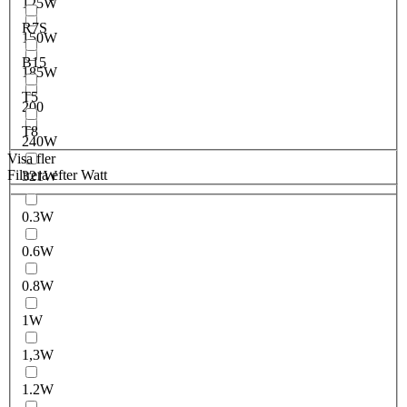
125W
R7S
150W
B15
185W
T5
200
T8
240W
Visa fler
Filtrera efter Watt
321W
0.3W
0.6W
0.8W
1W
1,3W
1.2W