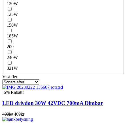
120W
125W
150W
185W
200
240W
321W
Visa fler
-6% Rabatt!
LED drivdon 30W 42VDC 700mA Dimbar
Det
Det
499
kr
469
kr
ursprungliga
nuvarande
priset
priset