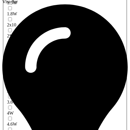
Visa fler
1.5W
1.8W
2x10
2*10W
2W
2.2W
3x1W
3W
3X1,5W
3.6W
4W
4.6W