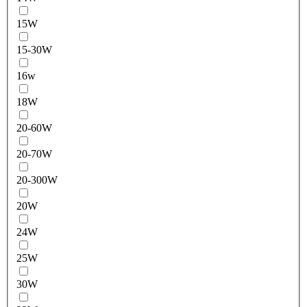
15W
15-30W
16w
18W
20-60W
20-70W
20-300W
20W
24W
25W
30W