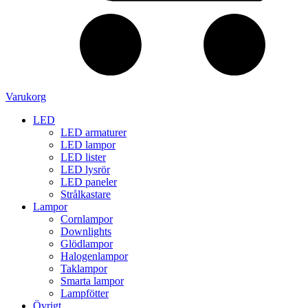
Varukorg
LED
LED armaturer
LED lampor
LED lister
LED lysrör
LED paneler
Strålkastare
Lampor
Cornlampor
Downlights
Glödlampor
Halogenlampor
Taklampor
Smarta lampor
Lampfötter
Övrigt