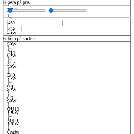
Filtrera på pris
36W
38W
40W
Filtrera på sockel
50W
E14
60W
E27
70W
E40
75W
G4
80W
G9
90W
GU10
100W
MR16
120W
Övrigt