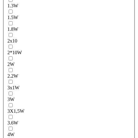
1.3W
1.5W
1.8W
2x10
2*10W
2W
2.2W
3x1W
3W
3X1,5W
3.6W
4W