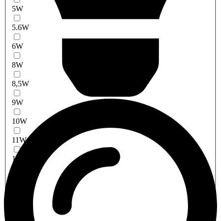
5W
5.6W
6W
8W
8,5W
9W
10W
11W
12W
13W
14W
15W