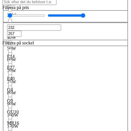
35W
Filtrera på pris
36W
38W
40W
Filtrera på sockel
50W
E14
60W
E27
70W
E40
75W
G4
80W
G9
90W
GU10
100W
MR16
120W