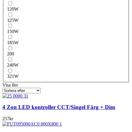
120W
125W
150W
185W
200
240W
321W
Visa fler
4 Zon LED kontroller CCT/Singel Färg + Dim
257
kr