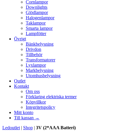
Cornlampor
Downlights
Glödlampor
Halogenlampor
Taklampor
Smarta lampor
Lampfötter
Övrigt
Bänkbelysning
Drivdon
Tillbehör
Transformatorer
Lyxlampor
Markbelysning
Utomhusbelysning
Outlet
Kontakt
Om oss
Förklaring elektriska termer
Köpvillkor
Integritetspolicy
Mitt konto
Till kassan →
Ledoutlet
|
Shop
|
3V (2*AAA Batteri)