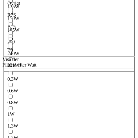
Övrigt
125W
R7S
150W
B15
185W
T5
200
T8
240W
Visa fler
Filtrera efter Watt
321W
0.3W
0.6W
0.8W
1W
1,3W
1.2W