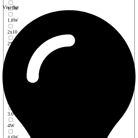
Visa fler
1.5W
1.8W
2x10
2*10W
2W
2.2W
3W
3X1,5W
3x1W
3.6W
4W
4.6W