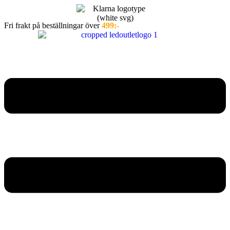
Hoppa
till
Fri frakt på beställningar över
499:-
innehåll