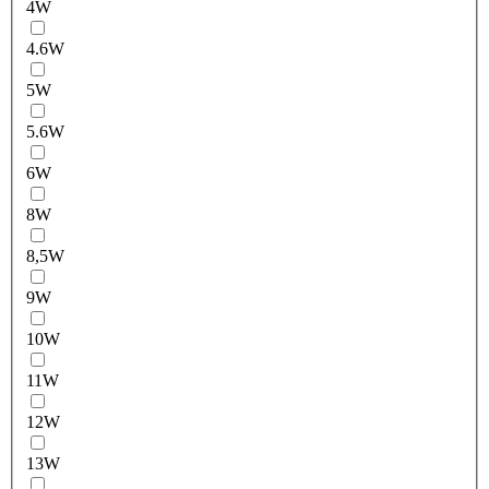
4W
4.6W
5W
5.6W
6W
8W
8,5W
9W
10W
11W
12W
13W