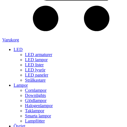
Varukorg
LED
LED armaturer
LED lampor
LED lister
LED lysrör
LED paneler
Strålkastare
Lampor
Cornlampor
Downlights
Glödlampor
Halogenlampor
Taklampor
Smarta lampor
Lampfötter
Övrigt