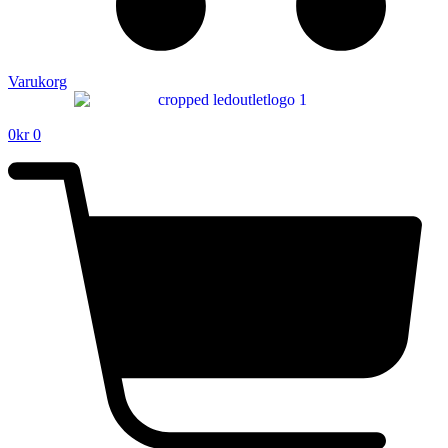
Varukorg
0
kr
0