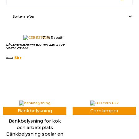
-74% Rabatt!
LÅGENERGILAMPA E27 11W 220-240V
VARM VIT A60
5
kr
19
kr
Bänkbelysning
Cornlampor
Bänkbelysning för kök
och arbetsplats
Bänkbelysning spelar en