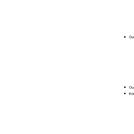
Öv
Ou
Ko