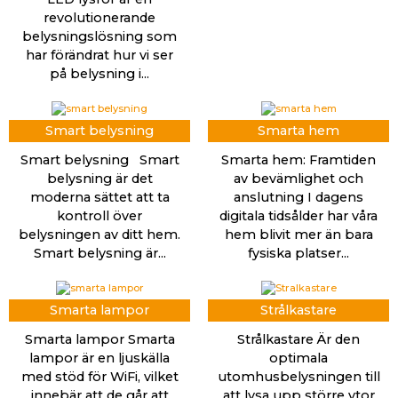
revolutionerande
belysningslösning som
har förändrat hur vi ser
på belysning i...
Smart belysning
Smarta hem
Smart belysning Smart
Smarta hem: Framtiden
belysning är det
av bevämlighet och
moderna sättet att ta
anslutning I dagens
kontroll över
digitala tidsålder har våra
belysningen av ditt hem.
hem blivit mer än bara
Smart belysning är...
fysiska platser...
Smarta lampor
Strålkastare
Smarta lampor Smarta
Strålkastare Är den
lampor är en ljuskälla
optimala
med stöd för WiFi, vilket
utomhusbelysningen till
innebär att de går att
att lysa upp större ytor