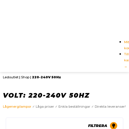
Mit
ko
Till
ka
→
Ledoutlet
|
Shop
|
220-240V 50Hz
VOLT: 220-240V 50HZ
Lågenergilampor
✓ Låga priser ✓ Enkla beställningar ✓ Direkta leveranser!
FILTRERA