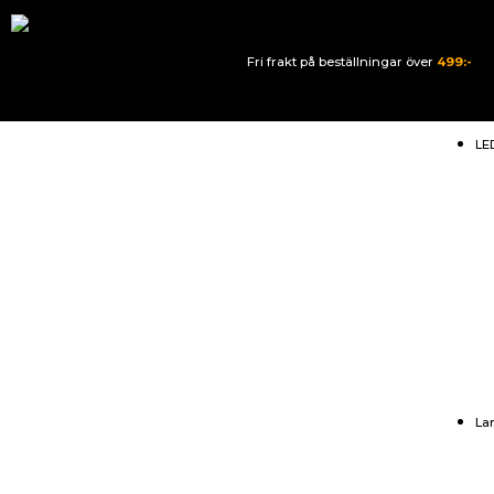
Fri frakt på beställningar över
499:-
LE
La