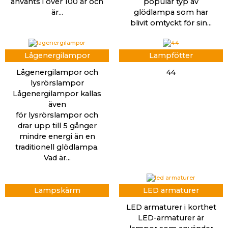
använts i över 100 år och
populär typ av
är...
glödlampa som har
blivit omtyckt för sin...
Lågenergilampor
Lampfötter
Lågenergilampor och
44
lysrörslampor
Lågenergilampor kallas
även
för lysrörslampor och
drar upp till 5 gånger
mindre energi än en
traditionell glödlampa.
Vad är...
Lampskärm
LED armaturer
LED armaturer i korthet
LED-armaturer är