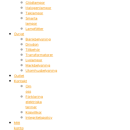
Glödlampor
Halogenlampor
Taklampor
Smarta
lampor
Lampfötter
Övrigt
Bänkbelysning
Drivdon
Tillbehör
Transformatorer
Lyxlampor
Markbelysning
Utomhusbelysning
Outlet
Kontakt
Om
oss
Förklaring
elektriska
termer
Köpvillkor
Integritetspolicy
Mitt
konto