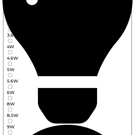
3W
3X1,5W
3x1W
3.6W
4W
4.6W
5W
5.6W
6W
8W
8,5W
9W