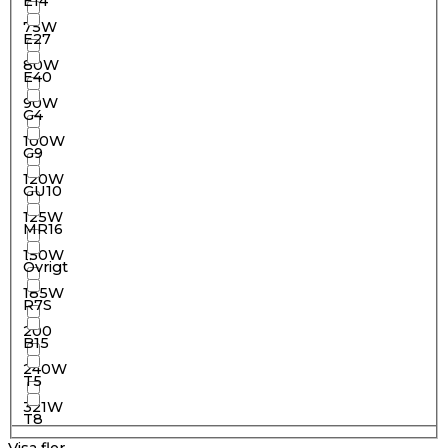
E14
75W
E27
80W
E40
90W
G4
100W
G9
120W
GU10
125W
MR16
150W
Övrigt
185W
R7S
200
B15
240W
T5
321W
T8