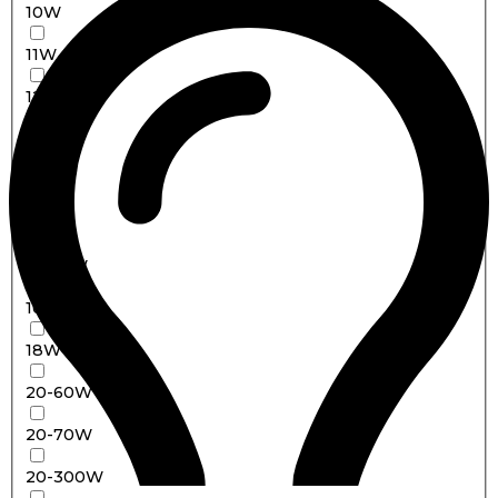
10W
11W
12W
13W
14W
15W
15-30W
16w
18W
20-60W
20-70W
20-300W