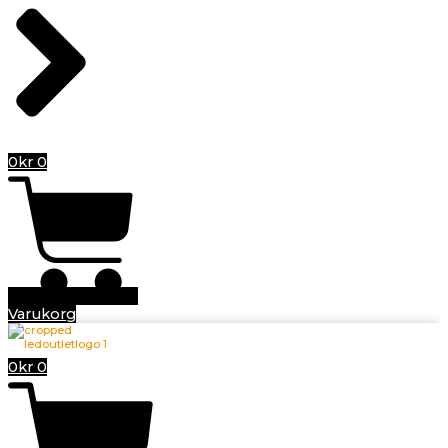
0
kr
0
Varukorg
0
kr
0