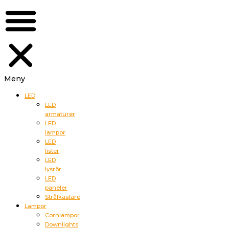
Meny
LED
LED
armaturer
LED
lampor
LED
lister
LED
lysrör
LED
paneler
Strålkastare
Lampor
Cornlampor
Downlights