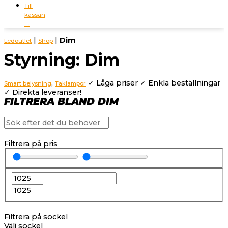
Till
kassan
→
|
|
Dim
Ledoutlet
Shop
Styrning: Dim
,
✓ Låga priser ✓ Enkla beställningar
Smart belysning
Taklampor
✓ Direkta leveranser!
FILTRERA BLAND DIM
Filtrera på pris
Filtrera på sockel
Välj sockel