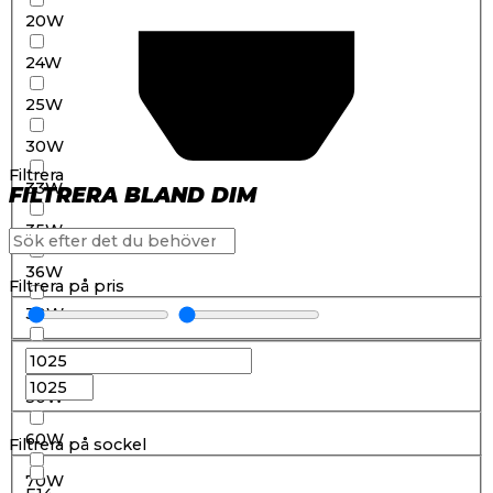
20W
24W
25W
30W
Filtrera
33W
FILTRERA BLAND DIM
35W
36W
Filtrera på pris
38W
40W
50W
60W
Filtrera på sockel
70W