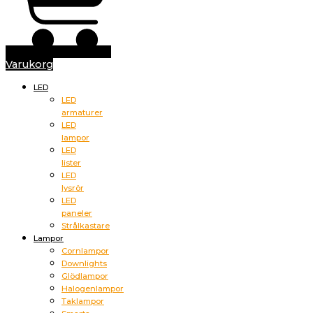
Varukorg
LED
LED
armaturer
LED
lampor
LED
lister
LED
lysrör
LED
paneler
Strålkastare
Lampor
Cornlampor
Downlights
Glödlampor
Halogenlampor
Taklampor