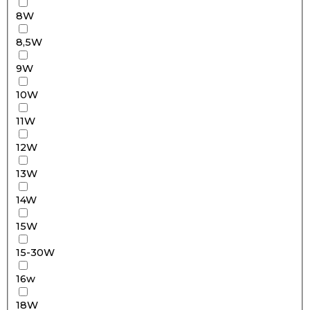
8W
8,5W
9W
10W
11W
12W
13W
14W
15W
15-30W
16w
18W