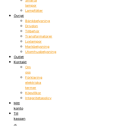
Smarta
lampor
Lampfötter
Övrigt
Bänkbelysning
Drivdon
Tillbehör
Transformatorer
Lyxlampor
Markbelysning
Utomhusbelysning
Outlet
Kontakt
Om
oss
Förklaring
elektriska
termer
Köpvillkor
Integritetspolicy
Mitt
konto
Till
kassan
→