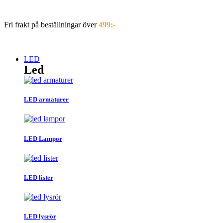
Hoppa
till
Fri frakt på beställningar över
499:-
innehåll
LED
Led
LED armaturer
LED Lampor
LED lister
LED lysrör