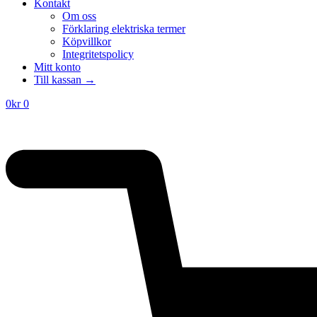
priset
priset
Kontakt
var:
är:
Om oss
865kr.
540kr.
Förklaring elektriska termer
Köpvillkor
Integritetspolicy
Mitt konto
Till kassan →
0
kr
0