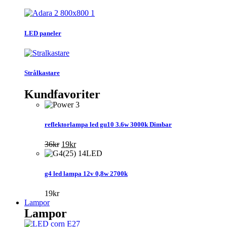
LED paneler
Strålkastare
Kundfavoriter
reflektorlampa led gu10 3.6w 3000k Dimbar
Det
Det
36
kr
19
kr
ursprungliga
nuvarande
priset
priset
var:
är:
g4 led lampa 12v 0,8w 2700k
36kr.
19kr.
19
kr
Lampor
Lampor