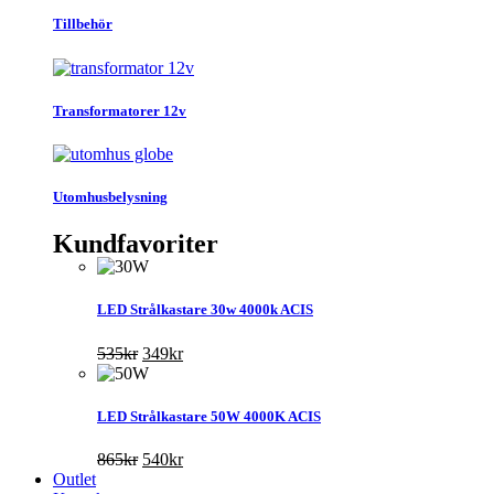
Tillbehör
Transformatorer 12v
Utomhusbelysning
Kundfavoriter
LED Strålkastare 30w 4000k ACIS
Det
Det
535
kr
349
kr
ursprungliga
nuvarande
priset
priset
var:
är:
LED Strålkastare 50W 4000K ACIS
535kr.
349kr.
Det
Det
865
kr
540
kr
ursprungliga
nuvarande
Outlet