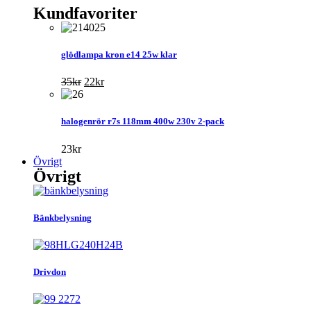
Kundfavoriter
glödlampa kron e14 25w klar
Det
Det
35
kr
22
kr
ursprungliga
nuvarande
priset
priset
var:
är:
halogenrör r7s 118mm 400w 230v 2-pack
35kr.
22kr.
23
kr
Övrigt
Övrigt
Bänkbelysning
Drivdon