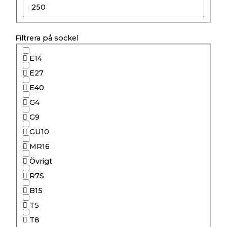
Filtrera på sockel
E14
E27
E40
G4
G9
GU10
MR16
Övrigt
R7S
B15
T5
T8