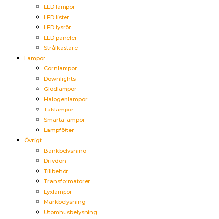
LED lampor
LED lister
LED lysrör
LED paneler
Strålkastare
Lampor
Cornlampor
Downlights
Glödlampor
Halogenlampor
Taklampor
Smarta lampor
Lampfötter
Övrigt
Bänkbelysning
Drivdon
Tillbehör
Transformatorer
Lyxlampor
Markbelysning
Utomhusbelysning