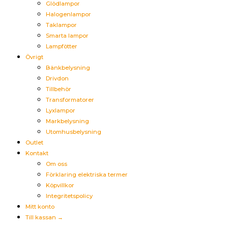
Glödlampor
Halogenlampor
Taklampor
Smarta lampor
Lampfötter
Övrigt
Bänkbelysning
Drivdon
Tillbehör
Transformatorer
Lyxlampor
Markbelysning
Utomhusbelysning
Outlet
Kontakt
Om oss
Förklaring elektriska termer
Köpvillkor
Integritetspolicy
Mitt konto
Till kassan →