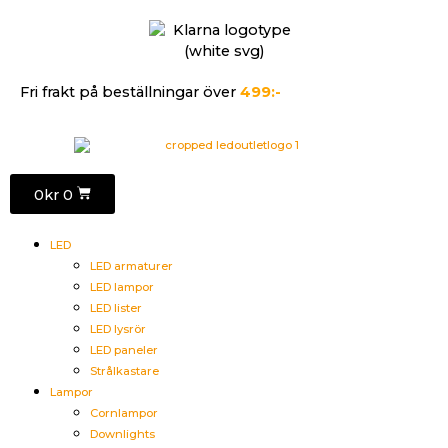
Fri frakt på beställningar över
499:-
0
kr
0
LED
LED armaturer
LED lampor
LED lister
LED lysrör
LED paneler
Strålkastare
Lampor
Cornlampor
Downlights