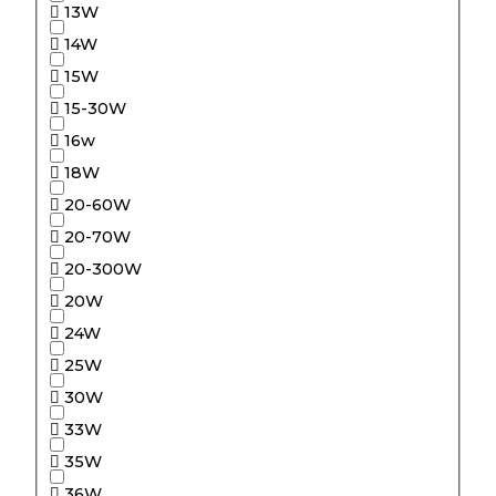
13W
14W
15W
15-30W
16w
18W
20-60W
20-70W
20-300W
20W
24W
25W
30W
33W
35W
36W