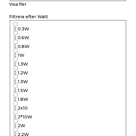
Visa fler
Filtrera efter Watt
0.3W
0.6W
0.8W
1W
1,3W
1.2W
1.3W
1.5W
1.8W
2x10
2*10W
2W
2.2W