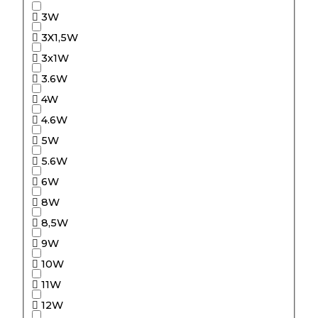
3W
3X1,5W
3x1W
3.6W
4W
4.6W
5W
5.6W
6W
8W
8,5W
9W
10W
11W
12W