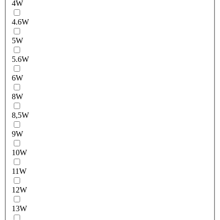
4W
4.6W
5W
5.6W
6W
8W
8,5W
9W
10W
11W
12W
13W