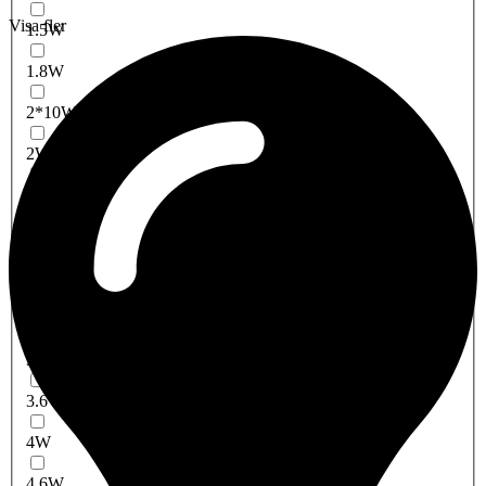
Visa fler
1.5W
1.8W
2*10W
2W
2x10
2.2W
3W
3X1,5W
3x1W
3.6W
4W
4.6W