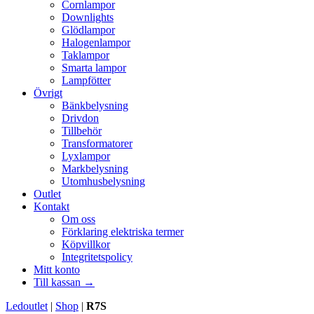
Cornlampor
Downlights
Glödlampor
Halogenlampor
Taklampor
Smarta lampor
Lampfötter
Övrigt
Bänkbelysning
Drivdon
Tillbehör
Transformatorer
Lyxlampor
Markbelysning
Utomhusbelysning
Outlet
Kontakt
Om oss
Förklaring elektriska termer
Köpvillkor
Integritetspolicy
Mitt konto
Till kassan →
Ledoutlet
|
Shop
|
R7S