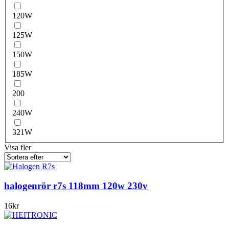
120W
125W
150W
185W
200
240W
321W
Visa fler
halogenrör r7s 118mm 120w 230v
16
kr