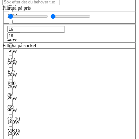
35W
Filtrera på pris
36W
38W
40W
Filtrera på sockel
50W
E14
60W
E27
70W
E40
75W
G4
80W
G9
90W
GU10
100W
MR16
120W