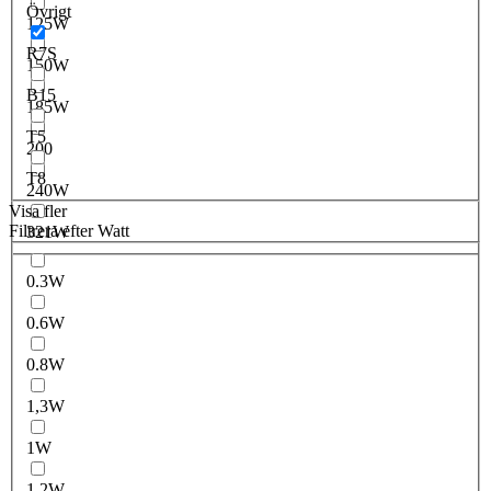
Övrigt
125W
R7S
150W
B15
185W
T5
200
T8
240W
Visa fler
Filtrera efter Watt
321W
0.3W
0.6W
0.8W
1,3W
1W
1.2W