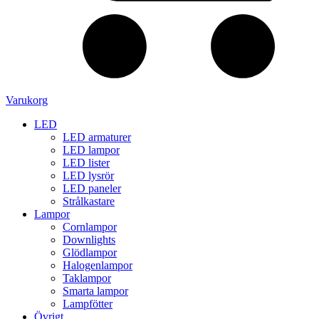
Varukorg
LED
LED armaturer
LED lampor
LED lister
LED lysrör
LED paneler
Strålkastare
Lampor
Cornlampor
Downlights
Glödlampor
Halogenlampor
Taklampor
Smarta lampor
Lampfötter
Övrigt