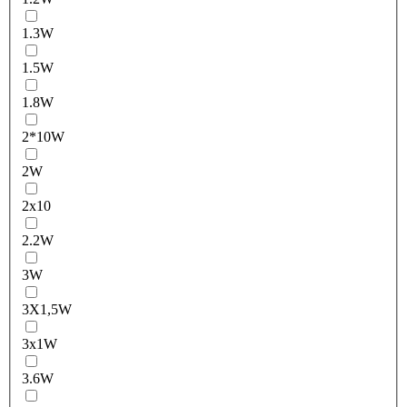
1.3W
1.5W
1.8W
2*10W
2W
2x10
2.2W
3W
3X1,5W
3x1W
3.6W