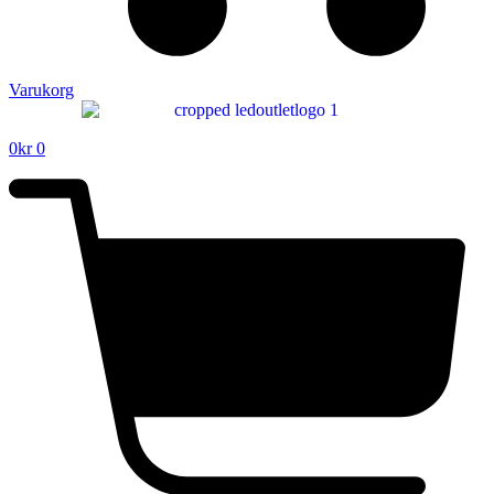
Varukorg
0
kr
0