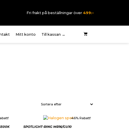
Fri frakt på beställningar över
499:-
ntakt
Mitt konto
Till kassan →
 oss
rklaring elektriska
rmer
pvillkor
tegritetspolicy
abatt!
-46% Rabatt!
6500K
SPOTLIGHT-RING MR16/GU10