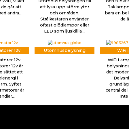
WiFi, vilket
utomhusbelysningen till
och funkti
 de går att
att lysa upp större ytor
Taklampor
ed andra...
och områden.
bara en bel
Strålkastaren använder
de ä
oftast glödlampor eller
LED som ljuskälla,...
torer 12v
Utomhusbelysning
WiFi 
torer 12v
WiFi Lamp
orer 12v är
belysnings
 sättet att
det mode
lenergi i
Belysn
rm. Syftet
grundläg
rmatorer är
central del
dlar...
Inte 