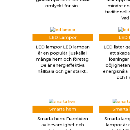
omtyckt för sin...
mindre ene
traditionell
Vad ä
LED Lampor
LED l
LED lampor LED lampan
LED lister g
är en populär ljuskälla i
att skapa
många hem och företag.
lösningar 
De är energieffektiva,
böjligheten.
hållbara och ger starkt...
energisnåla, 
och fin
Smarta hem
Smarta
Smarta hem: Framtiden
Smarta lam
av bevämlighet och
lampor är e