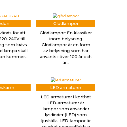
vdon
Glödlampor
vänds för att
Glödlampor: En klassiker
20-240V till
inom belysning
ng som krävs
Glödlampor är en form
led lampa skall
av belysning som har
vdon kommer...
använts i över 100 år och
är...
skärm
LED armaturer
LED armaturer i korthet
LED-armaturer är
lampor som använder
lysdioder (LED) som
ljuskälla. LED-lampor är
mycket energieffektiva