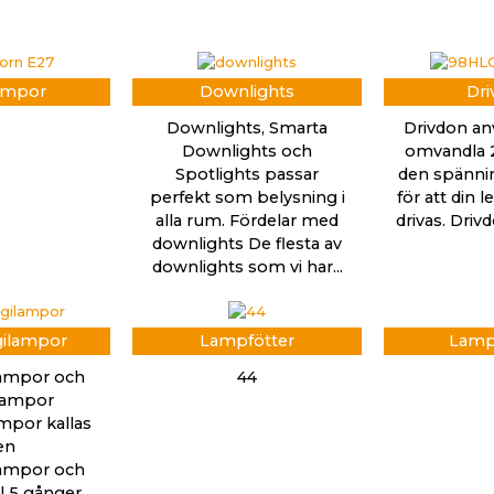
ampor
Downlights
Dri
Downlights, Smarta
Drivdon an
Downlights och
omvandla 2
Spotlights passar
den spänni
perfekt som belysning i
för att din 
alla rum. Fördelar med
drivas. Dri
downlights De flesta av
downlights som vi har...
gilampor
Lampfötter
Lamp
lampor och
44
slampor
mpor kallas
en
lampor och
ll 5 gånger