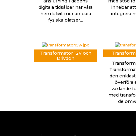
anslutning I dagens
med stöd för 
digitala tidsålder har våra
innebär att
hem blivit mer än bara
integrera m
fysiska platser...
Transformator 12V och
Transforma
Drivdon
Transforma
Transformat
den enklaste
överföra e
växlande fo
med transfo
de omvan