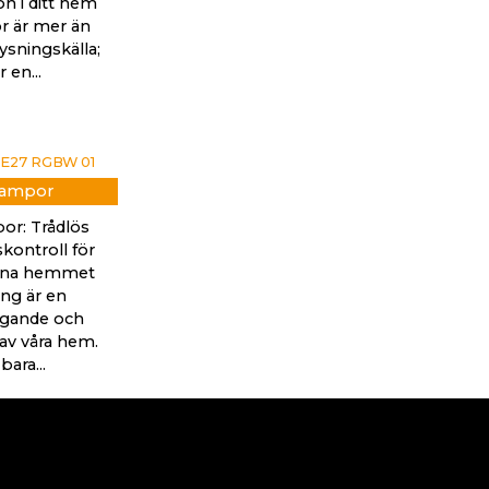
on i ditt hem
 är mer än
ysningskälla;
r en...
lampor
or: Trådlös
kontroll för
rna hemmet
ing är en
gande och
 av våra hem.
bara...