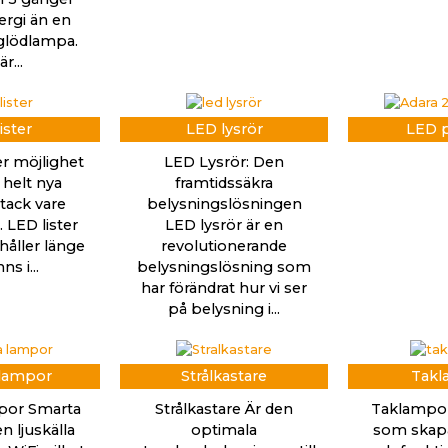
rgi än en
 glödlampa.
r...
ister
LED lysrör
LED p
er möjlighet
LED Lysrör: Den
 helt nya
framtidssäkra
tack vare
belysningslösningen
 LED lister
LED lysrör är en
håller länge
revolutionerande
ns i...
belysningslösning som
har förändrat hur vi ser
på belysning i...
 lampor
Strålkastare
Takl
por Smarta
Strålkastare Är den
Taklampor
n ljuskälla
optimala
som skapa