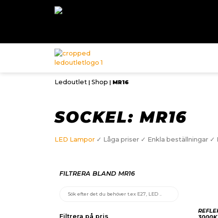
Ledoutlet
Shop
|
|
MR16
SOCKEL: MR16
LED Lampor
✓ Låga priser ✓ Enkla beställningar ✓ 
FILTRERA BLAND MR16
REFLE
Filtrera på pris
3000K