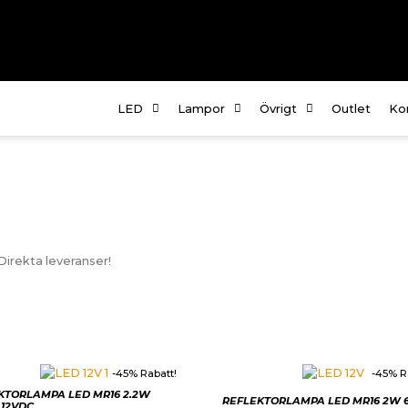
LED
Lampor
Övrigt
Outlet
Ko
Om
Fö
te
Kö
Direkta leveranser!
In
-45% Rabatt!
-45% R
KTORLAMPA LED MR16 2.2W
REFLEKTORLAMPA LED MR16 2W 
 12VDC