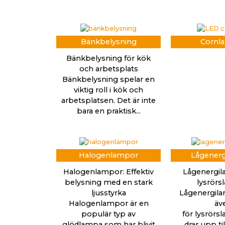
Bänkbelysning
Cornl
Bänkbelysning för kök
och arbetsplats
Bänkbelysning spelar en
viktig roll i kök och
arbetsplatsen. Det är inte
bara en praktisk...
Halogenlampor
Lågener
Halogenlampor: Effektiv
Lågenergi
belysning med en stark
lysrör
ljusstyrka
Lågenergila
Halogenlampor är en
äv
populär typ av
för lysrörs
glödlampa som har blivit
drar upp ti