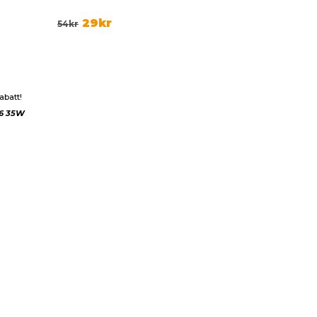
29
kr
54
kr
abatt!
6 35W