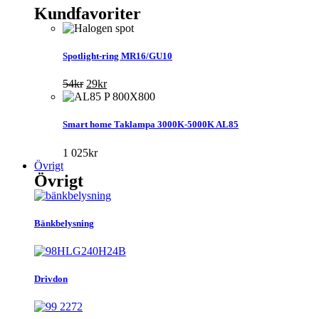
Kundfavoriter
Spotlight-ring MR16/GU10
Det
Det
54
kr
29
kr
ursprungliga
nuvarande
priset
priset
var:
är:
Smart home Taklampa 3000K-5000K AL85
54kr.
29kr.
1 025
kr
Övrigt
Övrigt
Bänkbelysning
Drivdon