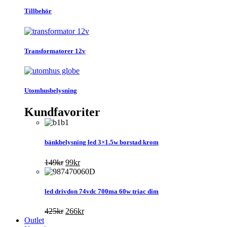
Tillbehör
Transformatorer 12v
Utomhusbelysning
Kundfavoriter
bänkbelysning led 3×1.5w borstad krom
Det
Det
149
kr
99
kr
ursprungliga
nuvarande
priset
priset
var:
är:
led drivdon 74vdc 700ma 60w triac dim
149kr.
99kr.
Det
Det
425
kr
266
kr
ursprungliga
nuvarande
Outlet