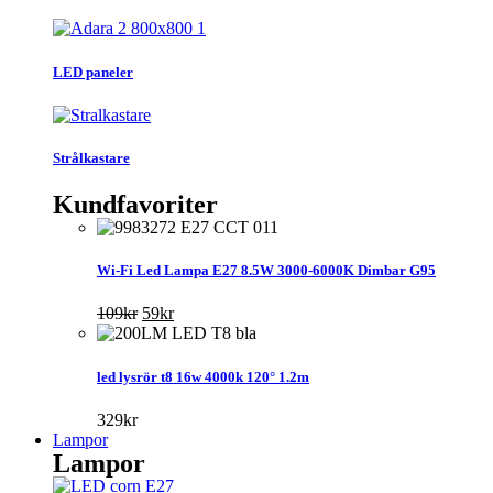
LED paneler
Strålkastare
Kundfavoriter
Wi-Fi Led Lampa E27 8.5W 3000-6000K Dimbar G95
Det
Det
109
kr
59
kr
ursprungliga
nuvarande
priset
priset
var:
är:
led lysrör t8 16w 4000k 120° 1.2m
109kr.
59kr.
329
kr
Lampor
Lampor