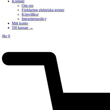
priset
priset
Kontakt
var:
är:
Om oss
425kr.
266kr.
Förklaring elektriska termer
Köpvillkor
Integritetspolicy
Mitt konto
Till kassan →
0
kr
0