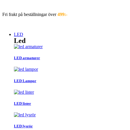
Hoppa
till
Fri frakt på beställningar över
499:-
innehåll
LED
Led
LED armaturer
LED Lampor
LED lister
LED lysrör