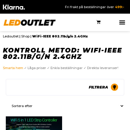
Fri frakt på beställningar över
499:-
Ledoutlet
|
Shop
|
WiFi-IEEE 802.11b/g/n 2.4GHz
KONTROLL METOD: WIFI-IEEE
802.11B/G/N 2.4GHZ
Smarta hem
✓ Låga priser ✓ Enkla beställningar ✓ Direkta leveranser!
FILTRERA