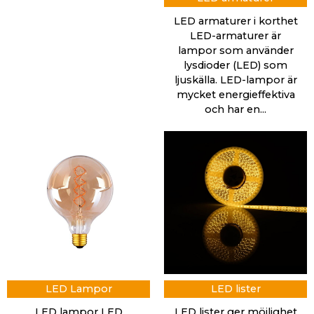
LED armaturer i korthet
LED-armaturer är
lampor som använder
lysdioder (LED) som
ljuskälla. LED-lampor är
mycket energieffektiva
och har en...
LED Lampor
LED lister
LED lampor LED
LED lister ger möjlighet