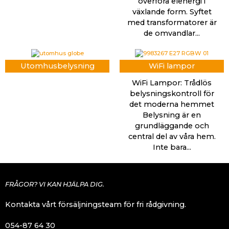
överföra elenergi i
växlande form. Syftet
med transformatorer är
de omvandlar...
Utomhusbelysning
WiFi lampor
WiFi Lampor: Trådlös
belysningskontroll för
det moderna hemmet
Belysning är en
grundläggande och
central del av våra hem.
Inte bara...
FRÅGOR? VI KAN HJÄLPA DIG.
Kontakta vårt försäljningsteam för fri rådgivning.
054-87 64 30