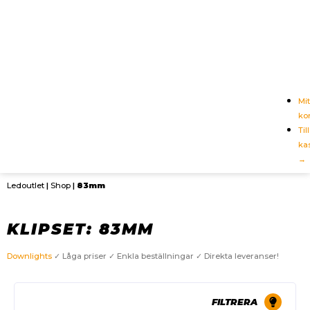
Mit
ko
Till
ka
→
Ledoutlet
|
Shop
|
83mm
KLIPSET: 83MM
Downlights
✓ Låga priser ✓ Enkla beställningar ✓ Direkta leveranser!
FILTRERA