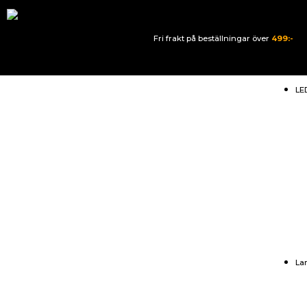
Fri frakt på beställningar över
499:-
LE
La