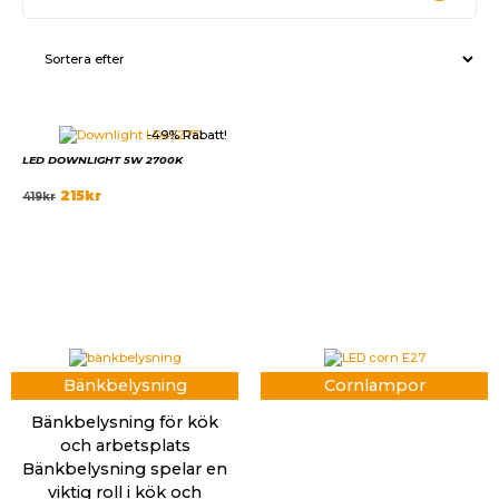
-49% Rabatt!
LED DOWNLIGHT 5W 2700K
215
kr
419
kr
Bänkbelysning
Cornlampor
Bänkbelysning för kök
och arbetsplats
Bänkbelysning spelar en
viktig roll i kök och