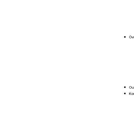
Öv
Ou
Ko