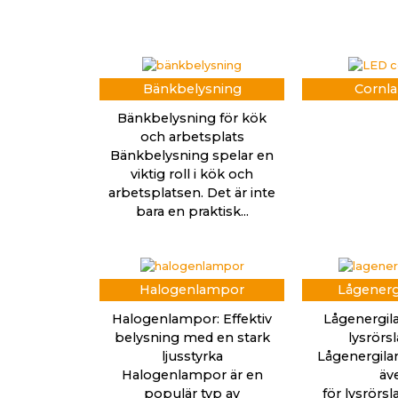
Bänkbelysning
Cornl
Bänkbelysning för kök
och arbetsplats
Bänkbelysning spelar en
viktig roll i kök och
arbetsplatsen. Det är inte
bara en praktisk...
Halogenlampor
Lågener
Halogenlampor: Effektiv
Lågenergi
belysning med en stark
lysrör
ljusstyrka
Lågenergila
Halogenlampor är en
äv
populär typ av
för lysrörs