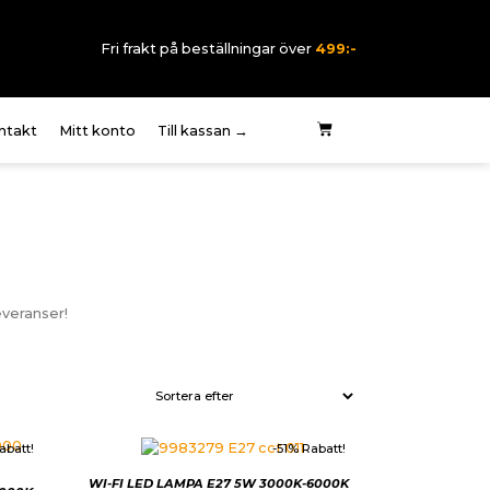
Fri frakt på beställningar över
499:-
ntakt
Mitt konto
Till kassan →
 oss
rklaring elektriska
rmer
pvillkor
everanser!
tegritetspolicy
abatt!
-51% Rabatt!
WI-FI LED LAMPA E27 5W 3000K-6000K