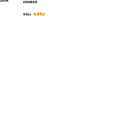
6000K
DIMBAR
49
kr
99
kr