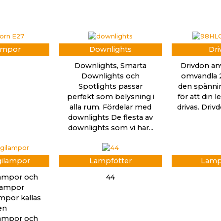
ampor
Downlights
Dri
Downlights, Smarta
Drivdon an
Downlights och
omvandla 2
Spotlights passar
den spänni
perfekt som belysning i
för att din 
alla rum. Fördelar med
drivas. Dri
downlights De flesta av
downlights som vi har...
gilampor
Lampfötter
Lamp
lampor och
44
slampor
mpor kallas
en
lampor och