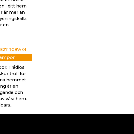
on i ditt hem
 är mer än
ysningskälla;
r en...
lampor
or: Trådlös
kontroll för
rna hemmet
ing är en
gande och
 av våra hem.
bara...