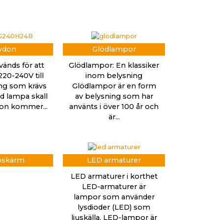
vdon
Glödlampor
vänds för att
Glödlampor: En klassiker
20-240V till
inom belysning
ng som krävs
Glödlampor är en form
led lampa skall
av belysning som har
vdon kommer...
använts i över 100 år och
är...
skärm
LED armaturer
LED armaturer i korthet
LED-armaturer är
lampor som använder
lysdioder (LED) som
ljuskälla. LED-lampor är