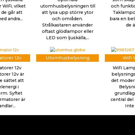
WiFi, vilket
utomhusbelysningen till
och funkti
 de går att
att lysa upp större ytor
Taklampor
ed andra...
och områden.
bara en bel
Strålkastaren använder
de ä
oftast glödlampor eller
LED som ljuskälla,...
torer 12v
Utomhusbelysning
WiFi 
torer 12v
WiFi Lamp
orer 12v är
belysnings
 sättet att
det mode
lenergi i
Belysn
rm. Syftet
grundläg
rmatorer är
central del
dlar...
Inte 