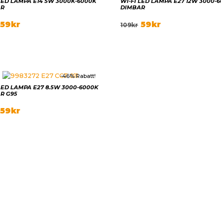
 LED LAMPA E14 5W 3000K-6000K
WI-FI LED LAMPA E27 12W 3000-
AR
DIMBAR
59
kr
59
kr
109
kr
-46% Rabatt!
 LED LAMPA E27 8.5W 3000-6000K
R G95
59
kr