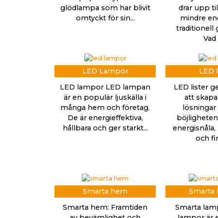
glödlampa som har blivit
drar upp ti
omtyckt för sin...
mindre ene
traditionell
Vad ä
LED Lampor
LED l
LED lampor LED lampan
LED lister g
är en populär ljuskälla i
att skapa
många hem och företag.
lösningar 
De är energieffektiva,
böjligheten.
hållbara och ger starkt...
energisnåla, 
och fin
Smarta hem
Smarta
Smarta hem: Framtiden
Smarta lam
av bevämlighet och
lampor är e