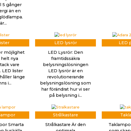
ll 5 gånger
rgi än en
 glödlampa.
r...
ister
LED lysrör
LED p
er möjlighet
LED Lysrör: Den
 helt nya
framtidssäkra
tack vare
belysningslösningen
 LED lister
LED lysrör är en
håller länge
revolutionerande
ns i...
belysningslösning som
har förändrat hur vi ser
på belysning i...
 lampor
Strålkastare
Takl
por Smarta
Strålkastare Är den
Taklampor
n ljuskälla
optimala
som skapa