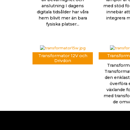
anslutning I dagens
med stöd för 
digitala tidsålder har våra
innebär att
hem blivit mer än bara
integrera m
fysiska platser...
Transformator 12V och
Transforma
Drivdon
Transforma
Transformat
den enklaste
överföra e
växlande fo
med transfo
de omvan