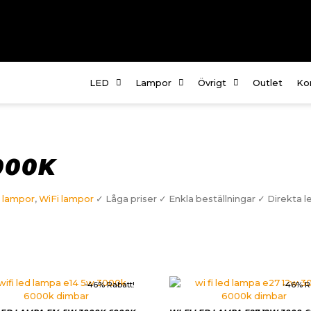
LED
Lampor
Övrigt
Outlet
Ko
Om
Fö
te
000K
Kö
 lampor
,
WiFi lampor
✓ Låga priser ✓ Enkla beställningar ✓ Direkta l
In
-46% Rabatt!
-46% R