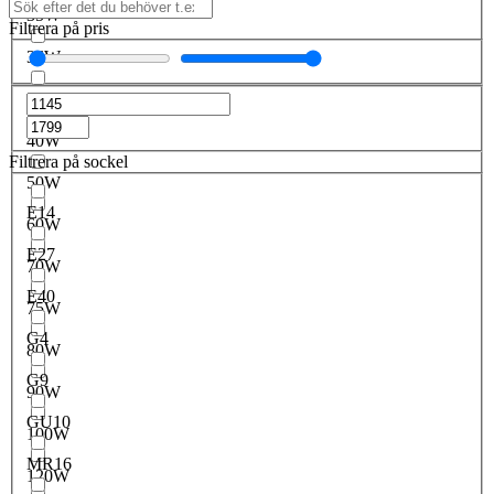
35W
Filtrera på pris
36W
38W
40W
Filtrera på sockel
50W
E14
60W
E27
70W
E40
75W
G4
80W
G9
90W
GU10
100W
MR16
120W