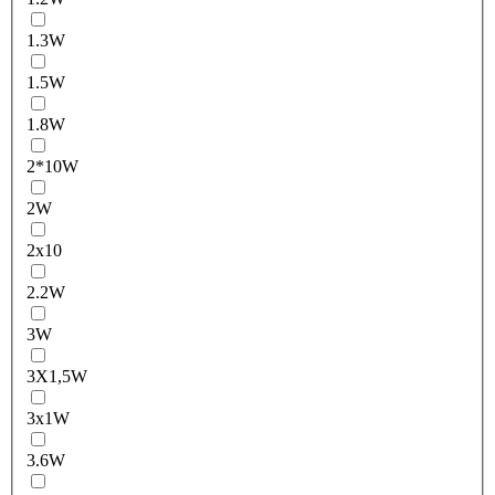
1.3W
1.5W
1.8W
2*10W
2W
2x10
2.2W
3W
3X1,5W
3x1W
3.6W