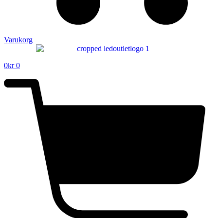
Varukorg
0
kr
0