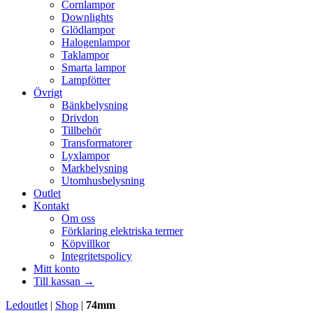
Cornlampor
Downlights
Glödlampor
Halogenlampor
Taklampor
Smarta lampor
Lampfötter
Övrigt
Bänkbelysning
Drivdon
Tillbehör
Transformatorer
Lyxlampor
Markbelysning
Utomhusbelysning
Outlet
Kontakt
Om oss
Förklaring elektriska termer
Köpvillkor
Integritetspolicy
Mitt konto
Till kassan →
Ledoutlet
|
Shop
|
74mm