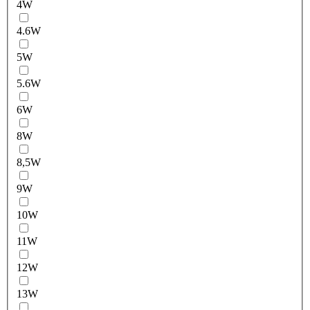
4W
4.6W
5W
5.6W
6W
8W
8,5W
9W
10W
11W
12W
13W