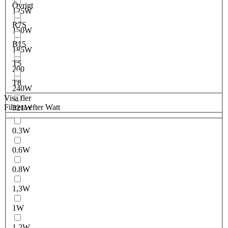
Övrigt
125W
R7S
150W
B15
185W
T5
200
T8
240W
Visa fler
Filtrera efter Watt
321W
0.3W
0.6W
0.8W
1,3W
1W
1.2W