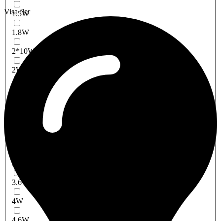
Visa fler
1.5W
1.8W
2*10W
2W
2x10
2.2W
3W
3X1,5W
3x1W
3.6W
4W
4.6W