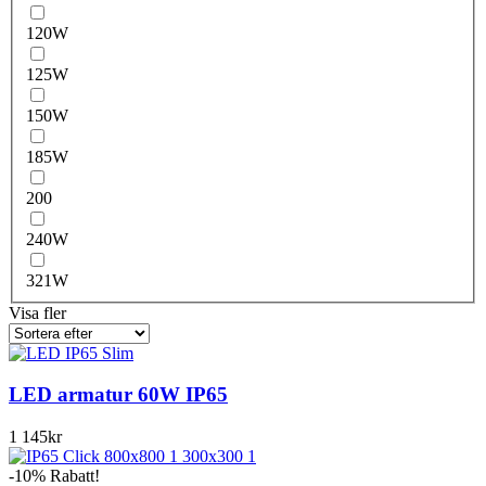
120W
125W
150W
185W
200
240W
321W
Visa fler
LED armatur 60W IP65
1 145
kr
-10% Rabatt!