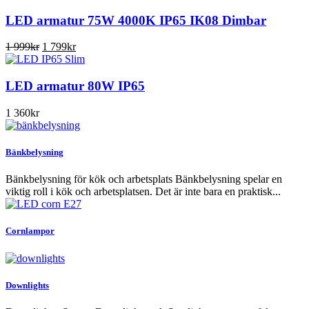
LED armatur 75W 4000K IP65 IK08 Dimbar
Det
Det
1 999
kr
1 799
kr
ursprungliga
nuvarande
priset
priset
var:
är:
LED armatur 80W IP65
1
1
999kr.
799kr.
1 360
kr
Bänkbelysning
Bänkbelysning för kök och arbetsplats Bänkbelysning spelar en
viktig roll i kök och arbetsplatsen. Det är inte bara en praktisk...
Cornlampor
Downlights