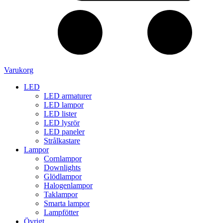
Varukorg
LED
LED armaturer
LED lampor
LED lister
LED lysrör
LED paneler
Strålkastare
Lampor
Cornlampor
Downlights
Glödlampor
Halogenlampor
Taklampor
Smarta lampor
Lampfötter
Övrigt