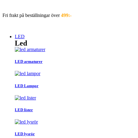
Hoppa
till
Fri frakt på beställningar över
499:-
innehåll
LED
Led
LED armaturer
LED Lampor
LED lister
LED lysrör