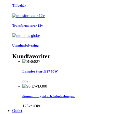
Tillbehör
Transformatorer 12v
Utomhusbelysning
Kundfavoriter
Lampfot Svart E27 60W
99
kr
dimmer för glöd och halogenlampor
Det
Det
125
kr
49
kr
ursprungliga
nuvarande
Outlet