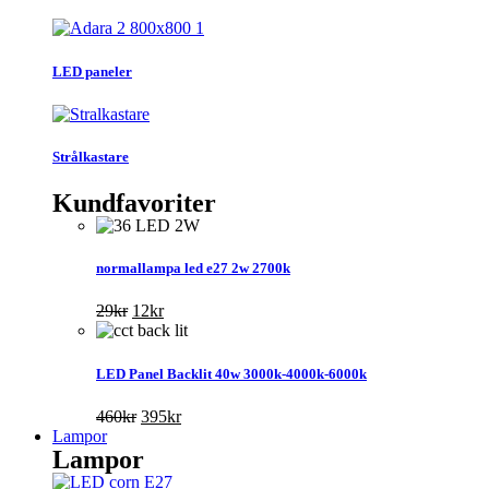
LED paneler
Strålkastare
Kundfavoriter
normallampa led e27 2w 2700k
Det
Det
29
kr
12
kr
ursprungliga
nuvarande
priset
priset
var:
är:
LED Panel Backlit 40w 3000k-4000k-6000k
29kr.
12kr.
Det
Det
460
kr
395
kr
ursprungliga
nuvarande
Lampor
Lampor
priset
priset
var:
är: