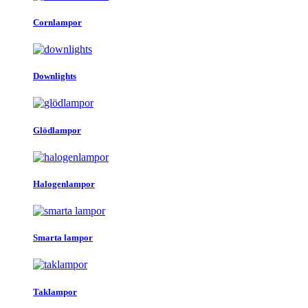
460kr.
395kr.
Cornlampor
Downlights
Glödlampor
Halogenlampor
Smarta lampor
Taklampor