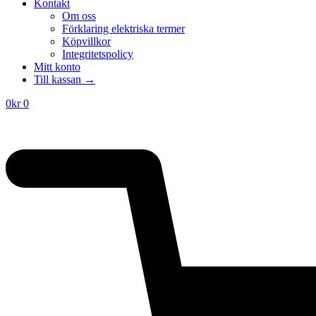
priset
priset
Kontakt
var:
är:
Om oss
125kr.
49kr.
Förklaring elektriska termer
Köpvillkor
Integritetspolicy
Mitt konto
Till kassan →
0
kr
0