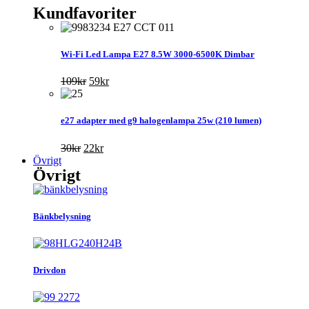
Kundfavoriter
Wi-Fi Led Lampa E27 8.5W 3000-6500K Dimbar
Det
Det
109
kr
59
kr
ursprungliga
nuvarande
priset
priset
var:
är:
e27 adapter med g9 halogenlampa 25w (210 lumen)
109kr.
59kr.
Det
Det
30
kr
22
kr
ursprungliga
nuvarande
Övrigt
Övrigt
priset
priset
var:
är:
30kr.
22kr.
Bänkbelysning
Drivdon