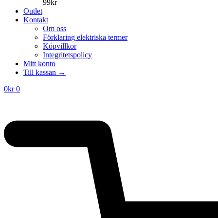
99
kr
Outlet
Kontakt
Om oss
Förklaring elektriska termer
Köpvillkor
Integritetspolicy
Mitt konto
Till kassan →
0
kr
0