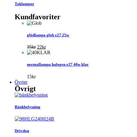
Taklampor
Kundfavoriter
glödlampa glob e27 25w
Det
Det
35
kr
22
kr
ursprungliga
nuvarande
priset
priset
var:
är:
normallampa halogen e27 40w klar
35kr.
22kr.
15
kr
Övrigt
Övrigt
Bänkbelysning
Drivdon