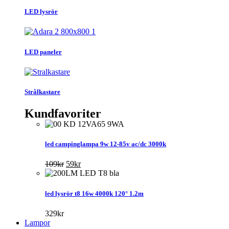
LED lysrör
LED paneler
Strålkastare
Kundfavoriter
led campinglampa 9w 12-85v ac/dc 3000k
Det
Det
109
kr
59
kr
ursprungliga
nuvarande
priset
priset
var:
är:
led lysrör t8 16w 4000k 120° 1.2m
109kr.
59kr.
329
kr
Lampor