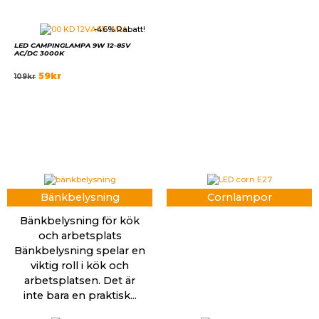
-46% Rabatt!
LED CAMPINGLAMPA 9W 12-85V
AC/DC 3000K
59
kr
109
kr
Bänkbelysning
Cornlampor
Bänkbelysning för kök
och arbetsplats
Bänkbelysning spelar en
viktig roll i kök och
arbetsplatsen. Det är
inte bara en praktisk...